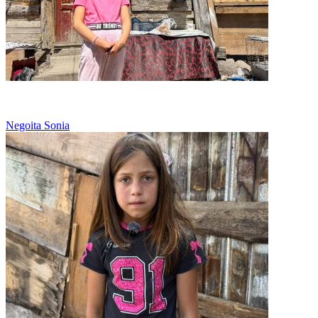
Sonia si sora ei spala hainele intregii familii
Negoita Sonia