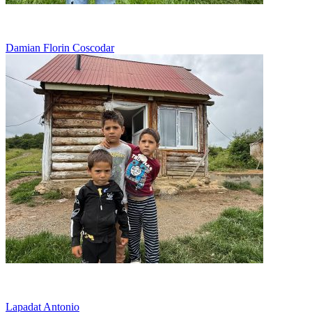
Bolnav si in lipsuri, intr-o cocioaba de lemn
Damian Florin Coscodar
Viseaza la munca, nu la joaca
Lapadat Antonio