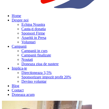
Home
Despre noi
Echipa Noastra
Cauta-ti donatia
Sponsori Firme
Aparitii in Presa
Voluntari
Campanii
Campanii in curs
Campanii finalizate
Noutati
Doneaza ziua de nastere
Implica-te
Directioneaza 3,5%
Sponsorizare impozit profit 20%
Devino voluntar
Blog
Contact
Doneaza acum