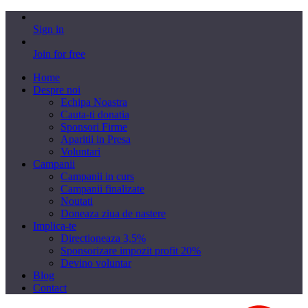
Sign in
Join for free
Home
Despre noi
Echipa Noastra
Cauta-ti donatia
Sponsori Firme
Aparitii in Presa
Voluntari
Campanii
Campanii in curs
Campanii finalizate
Noutati
Doneaza ziua de nastere
Implica-te
Directioneaza 3,5%
Sponsorizare impozit profit 20%
Devino voluntar
Blog
Contact