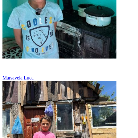
De trei ani, mama abia se descurca
Marsavela Luca