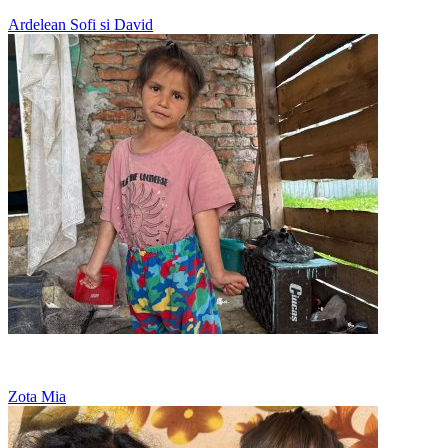
Ardelean Sofi si David
Nu are nicio jucarie, doar viseaza la o papusa
Zota Mia