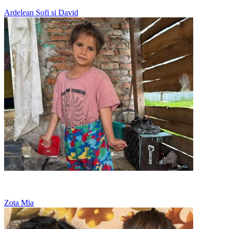
Ardelean Sofi si David
Nu are nicio jucarie, doar viseaza la o papusa
Zota Mia