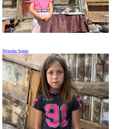
Sonia si sora ei spala hainele intregii familii
Negoita Sonia