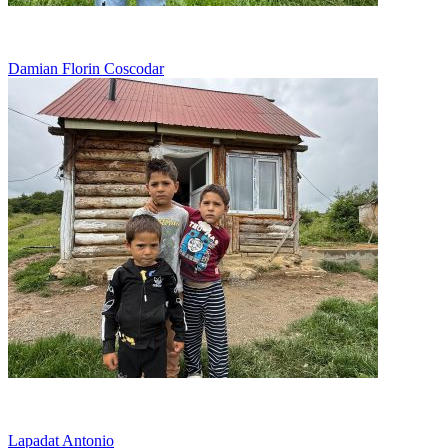
Bolnav si in lipsuri, intr-o cocioaba de lemn
Damian Florin Coscodar
Viseaza la munca, nu la joaca
Lapadat Antonio