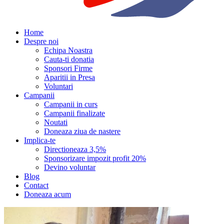
Home
Despre noi
Echipa Noastra
Cauta-ti donatia
Sponsori Firme
Aparitii in Presa
Voluntari
Campanii
Campanii in curs
Campanii finalizate
Noutati
Doneaza ziua de nastere
Implica-te
Directioneaza 3,5%
Sponsorizare impozit profit 20%
Devino voluntar
Blog
Contact
Doneaza acum