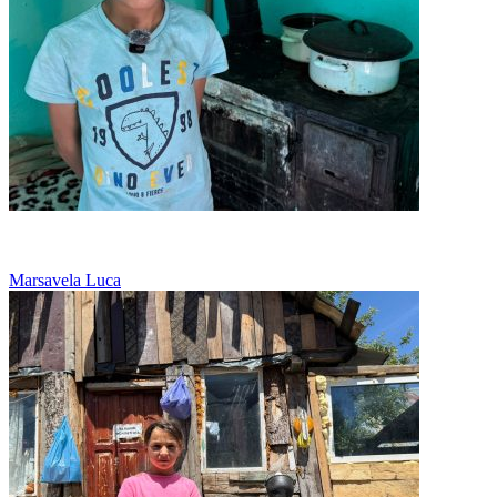
De trei ani, mama abia se descurca
Marsavela Luca