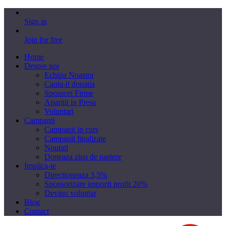
Sign in
Join for free
Home
Despre noi
Echipa Noastra
Cauta-ti donatia
Sponsori Firme
Aparitii in Presa
Voluntari
Campanii
Campanii in curs
Campanii finalizate
Noutati
Doneaza ziua de nastere
Implica-te
Directioneaza 3,5%
Sponsorizare impozit profit 20%
Devino voluntar
Blog
Contact