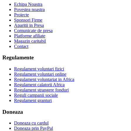
Echipa Noastra
Povestea noastra
Proiecte
Sponsori Firme
Aparitii in Presa
Comunicate de presa
Platforme afiliate
Magazin caritabil
Contact
Regulamente
Regulament voluntari fizici
Regulament voluntari online
Regulament voluntariat in Africa
Regulament calatorii Africa
Regulament strangere fonduri
Reguli campanii sociale
Regulament granturi
Doneaza
Doneaza cu cardul
Doneaza prin PayPal