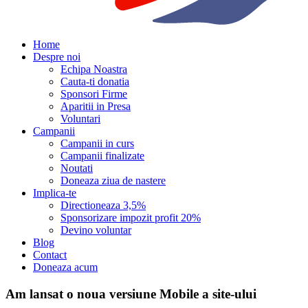
Home
Despre noi
Echipa Noastra
Cauta-ti donatia
Sponsori Firme
Aparitii in Presa
Voluntari
Campanii
Campanii in curs
Campanii finalizate
Noutati
Doneaza ziua de nastere
Implica-te
Directioneaza 3,5%
Sponsorizare impozit profit 20%
Devino voluntar
Blog
Contact
Doneaza acum
Am lansat o noua versiune Mobile a site-ului