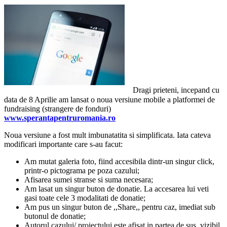
Dragi prieteni, incepand cu
data de 8 Aprilie am lansat o noua versiune mobile a platformei de
fundraising (strangere de fonduri)
www.sperantapentruromania.ro
Noua versiune a fost mult imbunatatita si simplificata. Iata cateva
modificari importante care s-au facut:
Am mutat galeria foto, fiind accesibila dintr-un singur click,
printr-o pictograma pe poza cazului;
Afisarea sumei stranse si suma necesara;
Am lasat un singur buton de donatie. La accesarea lui veti
gasi toate cele 3 modalitati de donatie;
Am pus un singur buton de ,,Share,, pentru caz, imediat sub
butonul de donatie;
Autorul cazului/ proiectului este afisat in partea de sus, vizibil