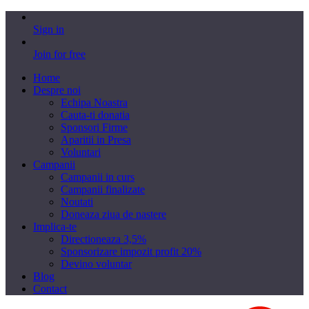
Sign in
Join for free
Home
Despre noi
Echipa Noastra
Cauta-ti donatia
Sponsori Firme
Aparitii in Presa
Voluntari
Campanii
Campanii in curs
Campanii finalizate
Noutati
Doneaza ziua de nastere
Implica-te
Directioneaza 3,5%
Sponsorizare impozit profit 20%
Devino voluntar
Blog
Contact