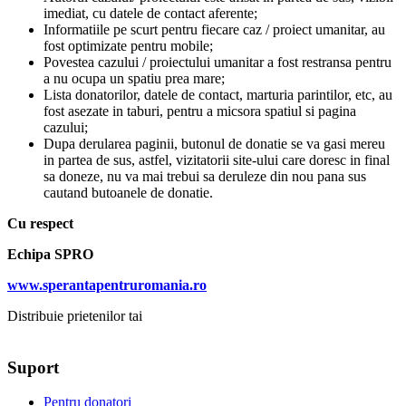
imediat, cu datele de contact aferente;
Informatiile pe scurt pentru fiecare caz / proiect umanitar, au
fost optimizate pentru mobile;
Povestea cazului / proiectului umanitar a fost restransa pentru
a nu ocupa un spatiu prea mare;
Lista donatorilor, datele de contact, marturia parintilor, etc, au
fost asezate in taburi, pentru a micsora spatiul si pagina
cazului;
Dupa derularea paginii, butonul de donatie se va gasi mereu
in partea de sus, astfel, vizitatorii site-ului care doresc in final
sa doneze, nu va mai trebui sa deruleze din nou pana sus
cautand butoanele de donatie.
Cu respect
Echipa SPRO
www.sperantapentruromania.ro
Distribuie prietenilor tai
Suport
Pentru donatori