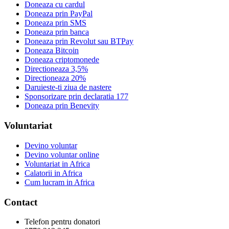
Doneaza cu cardul
Doneaza prin PayPal
Doneaza prin SMS
Doneaza prin banca
Doneaza prin Revolut sau BTPay
Doneaza Bitcoin
Doneaza criptomonede
Directioneaza 3,5%
Directioneaza 20%
Daruieste-ti ziua de nastere
Sponsorizare prin declaratia 177
Doneaza prin Benevity
Voluntariat
Devino voluntar
Devino voluntar online
Voluntariat in Africa
Calatorii in Africa
Cum lucram in Africa
Contact
Telefon pentru donatori