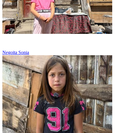
Sonia si sora ei spala hainele intregii familii
Negoita Sonia