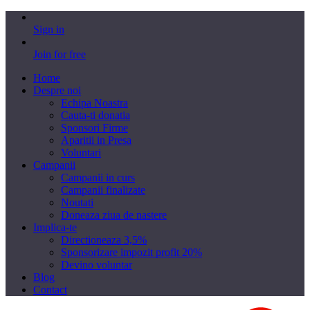
Sign in
Join for free
Home
Despre noi
Echipa Noastra
Cauta-ti donatia
Sponsori Firme
Aparitii in Presa
Voluntari
Campanii
Campanii in curs
Campanii finalizate
Noutati
Doneaza ziua de nastere
Implica-te
Directioneaza 3,5%
Sponsorizare impozit profit 20%
Devino voluntar
Blog
Contact