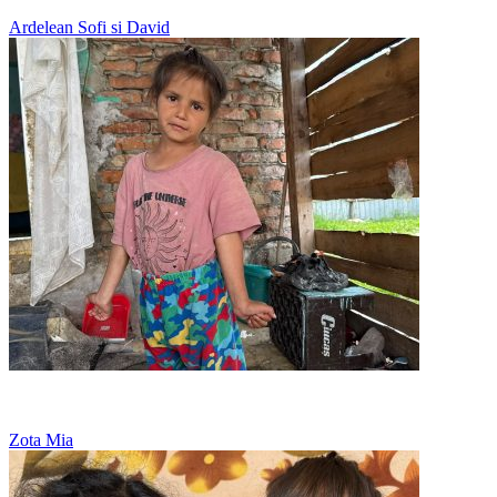
Ardelean Sofi si David
Nu are nicio jucarie, doar viseaza la o papusa
Zota Mia