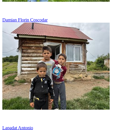
Bolnav si in lipsuri, intr-o cocioaba de lemn
Damian Florin Coscodar
Viseaza la munca, nu la joaca
Lapadat Antonio