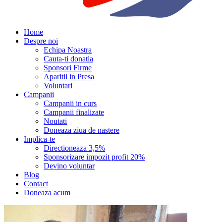
Home
Despre noi
Echipa Noastra
Cauta-ti donatia
Sponsori Firme
Aparitii in Presa
Voluntari
Campanii
Campanii in curs
Campanii finalizate
Noutati
Doneaza ziua de nastere
Implica-te
Directioneaza 3,5%
Sponsorizare impozit profit 20%
Devino voluntar
Blog
Contact
Doneaza acum