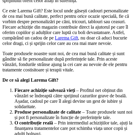
sprijinului oferit celor aflați în suferință.
Ce este Larema Gift? Este locul unde găsești cadouri personalizate
de cea mai bună calitate, perfect pentru orice ocazie specială, fie că
vorbim despre personalizări pe căni, tricouri, tablouri sau ceasuri.
Fiecare achiziție din magazin contribuie direct la ajutorul pe care îl
oferim copiilor și adulților care luptă cu boli devastatoare. Astfel,
cumpărând un cadou de pe
Larema Gift
, nu doar că aduci bucurie
celor dragi, ci și sprijin celor care au cea mai mare nevoie.
Toate produsele noastre sunt noi, de cea mai bună calitate și sunt
gândite să fie personalizate după preferințele tale. Prin aceste
vânzări, fondurile strânse ajung la cei care au nevoie de ele pentru
tratamente costisitoare și terapii vitale.
De ce să alegi Larema Gift?
Fiecare achiziție salvează vieți
– Profitul net obținut din
vânzări se îndreaptă către sprijinul cazurilor grave de boală.
Așadar, cadoul pe care îl alegi devine un gest de iubire și
solidaritate.
Produse personalizate de calitate
– Toate produsele sunt noi
și pot fi personalizate în funcție de preferințele tale.
O contribuție reală
– Prin intermediul achizițiilor tale, ajuți la
finanțarea tratamentelor care pot schimba viața unor copii și
adulți bolnavi.