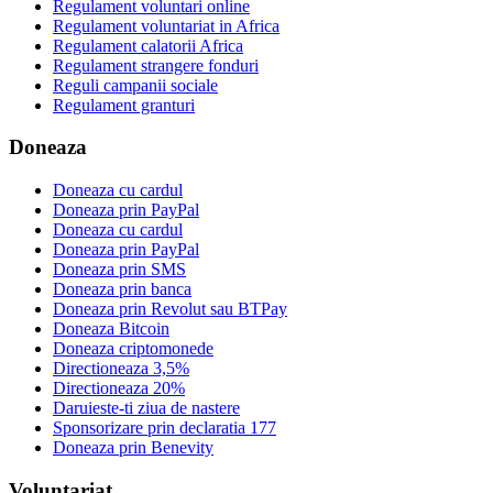
Regulament voluntari online
Regulament voluntariat in Africa
Regulament calatorii Africa
Regulament strangere fonduri
Reguli campanii sociale
Regulament granturi
Doneaza
Doneaza cu cardul
Doneaza prin PayPal
Doneaza cu cardul
Doneaza prin PayPal
Doneaza prin SMS
Doneaza prin banca
Doneaza prin Revolut sau BTPay
Doneaza Bitcoin
Doneaza criptomonede
Directioneaza 3,5%
Directioneaza 20%
Daruieste-ti ziua de nastere
Sponsorizare prin declaratia 177
Doneaza prin Benevity
Voluntariat