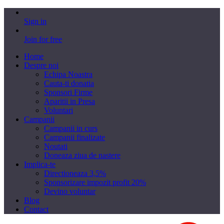
Sign in
Join for free
Home
Despre noi
Echipa Noastra
Cauta-ti donatia
Sponsori Firme
Aparitii in Presa
Voluntari
Campanii
Campanii in curs
Campanii finalizate
Noutati
Doneaza ziua de nastere
Implica-te
Directioneaza 3,5%
Sponsorizare impozit profit 20%
Devino voluntar
Blog
Contact