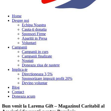
Home
Despre noi
Echipa Noastra
Cauta-ti donatia
Sponsori Firme
Aparitii in Presa
Voluntari
Campanii
Campanii in curs
Campanii finalizate
Noutati
Doneaza ziua de nastere
Implica-te
Directioneaza 3,5%
Sponsorizare impozit profit 20%
Devino voluntar
Blog
Contact
Doneaza acum
Bun venit la Larema Gift – Magazinul Caritabil al