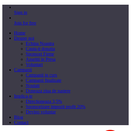
Sign in
Join for free
Home
Despre noi
Echipa Noastra
Cauta-ti donatia
Sponsori Firme
Aparitii in Presa
Voluntari
Campanii
Campanii in curs
Campanii finalizate
Noutati
Doneaza ziua de nastere
Implica-te
Directioneaza 3,5%
Sponsorizare impozit profit 20%
Devino voluntar
Blog
Contact