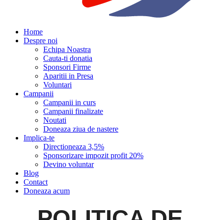
Home
Despre noi
Echipa Noastra
Cauta-ti donatia
Sponsori Firme
Aparitii in Presa
Voluntari
Campanii
Campanii in curs
Campanii finalizate
Noutati
Doneaza ziua de nastere
Implica-te
Directioneaza 3,5%
Sponsorizare impozit profit 20%
Devino voluntar
Blog
Contact
Doneaza acum
POLITICA DE