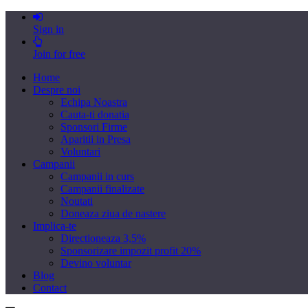
Sign in
Join for free
Home
Despre noi
Echipa Noastra
Cauta-ti donatia
Sponsori Firme
Aparitii in Presa
Voluntari
Campanii
Campanii in curs
Campanii finalizate
Noutati
Doneaza ziua de nastere
Implica-te
Directioneaza 3,5%
Sponsorizare impozit profit 20%
Devino voluntar
Blog
Contact