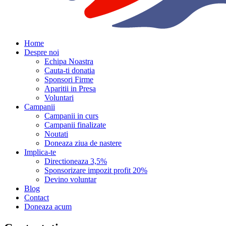
Home
Despre noi
Echipa Noastra
Cauta-ti donatia
Sponsori Firme
Aparitii in Presa
Voluntari
Campanii
Campanii in curs
Campanii finalizate
Noutati
Doneaza ziua de nastere
Implica-te
Directioneaza 3,5%
Sponsorizare impozit profit 20%
Devino voluntar
Blog
Contact
Doneaza acum