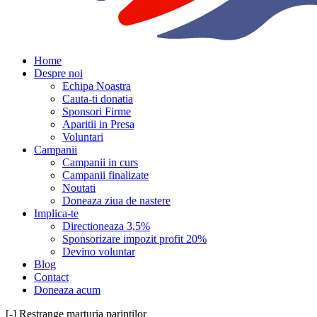
Home
Despre noi
Echipa Noastra
Cauta-ti donatia
Sponsori Firme
Aparitii in Presa
Voluntari
Campanii
Campanii in curs
Campanii finalizate
Noutati
Doneaza ziua de nastere
Implica-te
Directioneaza 3,5%
Sponsorizare impozit profit 20%
Devino voluntar
Blog
Contact
Doneaza acum
[-] Restrange marturia parintilor