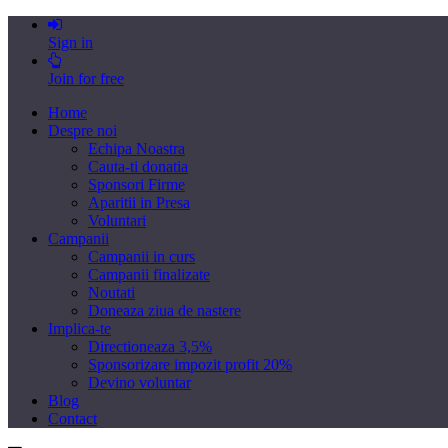
Sign in
Join for free
Home
Despre noi
Echipa Noastra
Cauta-ti donatia
Sponsori Firme
Aparitii in Presa
Voluntari
Campanii
Campanii in curs
Campanii finalizate
Noutati
Doneaza ziua de nastere
Implica-te
Directioneaza 3,5%
Sponsorizare impozit profit 20%
Devino voluntar
Blog
Contact