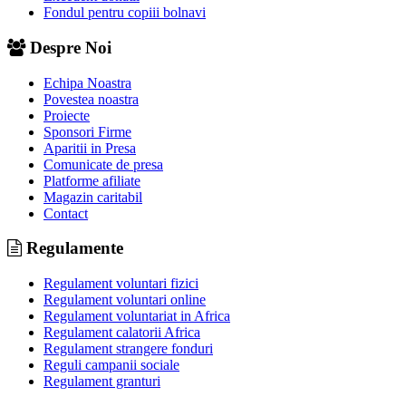
Fondul pentru copiii bolnavi
Despre Noi
Echipa Noastra
Povestea noastra
Proiecte
Sponsori Firme
Aparitii in Presa
Comunicate de presa
Platforme afiliate
Magazin caritabil
Contact
Regulamente
Regulament voluntari fizici
Regulament voluntari online
Regulament voluntariat in Africa
Regulament calatorii Africa
Regulament strangere fonduri
Reguli campanii sociale
Regulament granturi