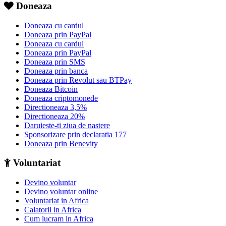
Doneaza
Doneaza cu cardul
Doneaza prin PayPal
Doneaza cu cardul
Doneaza prin PayPal
Doneaza prin SMS
Doneaza prin banca
Doneaza prin Revolut sau BTPay
Doneaza Bitcoin
Doneaza criptomonede
Directioneaza 3,5%
Directioneaza 20%
Daruieste-ti ziua de nastere
Sponsorizare prin declaratia 177
Doneaza prin Benevity
Voluntariat
Devino voluntar
Devino voluntar online
Voluntariat in Africa
Calatorii in Africa
Cum lucram in Africa