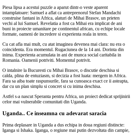
Piesa lipsa a acestui puzzle a aparut dintr-o veste aparent
intamplatoare: Samuel a aflat ca antreprenorul Stefan Mandachi
construise fantani in Africa, alaturi de Mihai Brasov, un prieten
vechi al lui Samuel. Revelatia a fost ca Mihai era implicat de ani
buni in proiecte umanitare pe continentul african, cu echipe locale
formate, oameni de incredere si experienta reala in teren.
Cu cat afla mai mult, cu atat imaginea devenea mai clara: nu era o
coincidenta. Era momentul. Rugaciunea de la 14 ani. Dorinta din
inima. Experienta acumulata in ani de munca social caritabila in
Romania. Oamenii potriviti. Momentul potrivit.
O intalnire la Bucuresti cu Mihai Brasov, o discutie deschisa si
calda, plina de entuziasm, si decizia a fost luata: mergem in Africa.
Fara sa aiba toate raspunsurile, fara sa cunoasca exact ce ii asteapta,
dar cu un plan simplu si concret si cu inima deschisa.
Astfel s-a nascut Speranta pentru Africa, un proiect dedicat sprijinirii
celor mai vulnerabile comunitati din Uganda.
Uganda.. Ce inseamna cu adevarat saracia
Prima deplasare in Uganda a dus echipa in doua regiuni distincte:
Iganga si Ishaka. Iganga, o regiune mai putin dezvoltata din campie,