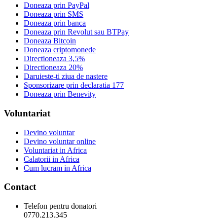
Doneaza prin PayPal
Doneaza prin SMS
Doneaza prin banca
Doneaza prin Revolut sau BTPay
Doneaza Bitcoin
Doneaza criptomonede
Directioneaza 3,5%
Directioneaza 20%
Daruieste-ti ziua de nastere
Sponsorizare prin declaratia 177
Doneaza prin Benevity
Voluntariat
Devino voluntar
Devino voluntar online
Voluntariat in Africa
Calatorii in Africa
Cum lucram in Africa
Contact
Telefon pentru donatori
0770.213.345