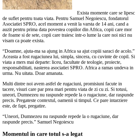
Exista momente care se lipesc
de suflet pentru toata viata. Pentru Samuel Negoiescu, fondatorul
Asociatiei SPRO, acel moment a venit la varsta de 14 ani, cand a
auzit pentru prima data povestea copiilor din Africa, copii care mor
de foame si de sete, copii care traiesc intr-o lume la care noi nici nu
visam ca poate exista.
“Doamne, ajuta-ma sa ajung in Africa sa ajut copiii saraci de acolo.”
Aceasta a fost rugaciunea lui, simpla, sincera, cu cuvinte de copil. Si
viata a mers mai departe: liceu, facultate de teologie, proiecte,
responsabilitati, nasterea asociatiei SPRO. Africa a ramas undeva in
urma. Nu uitata. Doar amanata.
Multi dintre noi avem astfel de rugaciuni, promisiuni facute in
tacere, visuri care par prea mari pentru viata de zi cu zi. Si totusi,
uneori, Dumnezeu nu raspunde repede la o rugaciune, dar raspunde
precis. Pregateste contextul, oamenii si timpul. Ce pare intarziere
este, de fapt, pregatire.
“Uneori, Dumnezeu nu raspunde repede la o rugaciune, dar
raspunde precis.” Samuel Negoiescu
Momentul in care totul s-a legat