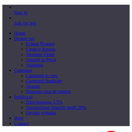
Sign in
Join for free
Home
Despre noi
Echipa Noastra
Cauta-ti donatia
Sponsori Firme
Aparitii in Presa
Voluntari
Campanii
Campanii in curs
Campanii finalizate
Noutati
Doneaza ziua de nastere
Implica-te
Directioneaza 3,5%
Sponsorizare impozit profit 20%
Devino voluntar
Blog
Contact