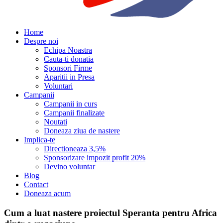
Home
Despre noi
Echipa Noastra
Cauta-ti donatia
Sponsori Firme
Aparitii in Presa
Voluntari
Campanii
Campanii in curs
Campanii finalizate
Noutati
Doneaza ziua de nastere
Implica-te
Directioneaza 3,5%
Sponsorizare impozit profit 20%
Devino voluntar
Blog
Contact
Doneaza acum
Cum a luat nastere proiectul Speranta pentru Africa