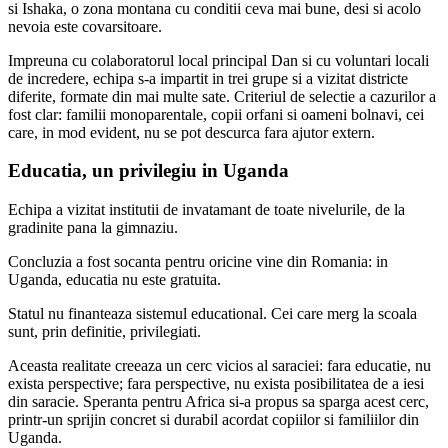
si Ishaka, o zona montana cu conditii ceva mai bune, desi si acolo
nevoia este covarsitoare.
Impreuna cu colaboratorul local principal Dan si cu voluntari locali
de incredere, echipa s-a impartit in trei grupe si a vizitat districte
diferite, formate din mai multe sate. Criteriul de selectie a cazurilor a
fost clar: familii monoparentale, copii orfani si oameni bolnavi, cei
care, in mod evident, nu se pot descurca fara ajutor extern.
Educatia, un privilegiu in Uganda
Echipa a vizitat institutii de invatamant de toate nivelurile, de la
gradinite pana la gimnaziu.
Concluzia a fost socanta pentru oricine vine din Romania: in
Uganda, educatia nu este gratuita.
Statul nu finanteaza sistemul educational. Cei care merg la scoala
sunt, prin definitie, privilegiati.
Aceasta realitate creeaza un cerc vicios al saraciei: fara educatie, nu
exista perspective; fara perspective, nu exista posibilitatea de a iesi
din saracie. Speranta pentru Africa si-a propus sa sparga acest cerc,
printr-un sprijin concret si durabil acordat copiilor si familiilor din
Uganda.