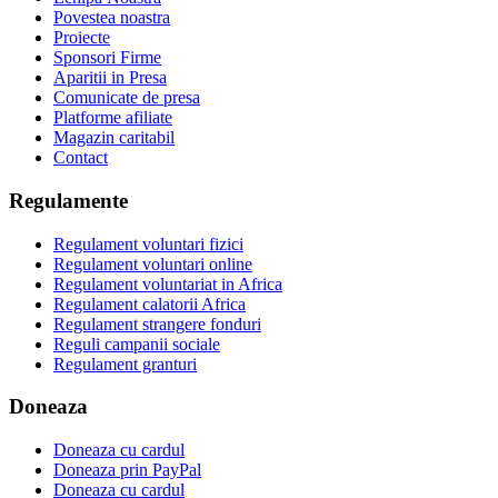
Povestea noastra
Proiecte
Sponsori Firme
Aparitii in Presa
Comunicate de presa
Platforme afiliate
Magazin caritabil
Contact
Regulamente
Regulament voluntari fizici
Regulament voluntari online
Regulament voluntariat in Africa
Regulament calatorii Africa
Regulament strangere fonduri
Reguli campanii sociale
Regulament granturi
Doneaza
Doneaza cu cardul
Doneaza prin PayPal
Doneaza cu cardul