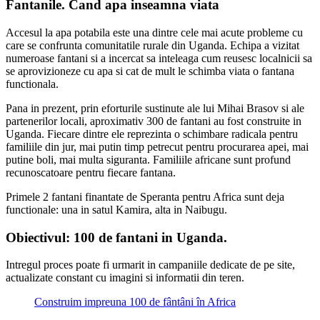
Fantanile. Cand apa inseamna viata
Accesul la apa potabila este una dintre cele mai acute probleme cu
care se confrunta comunitatile rurale din Uganda. Echipa a vizitat
numeroase fantani si a incercat sa inteleaga cum reusesc localnicii sa
se aprovizioneze cu apa si cat de mult le schimba viata o fantana
functionala.
Pana in prezent, prin eforturile sustinute ale lui Mihai Brasov si ale
partenerilor locali, aproximativ 300 de fantani au fost construite in
Uganda. Fiecare dintre ele reprezinta o schimbare radicala pentru
familiile din jur, mai putin timp petrecut pentru procurarea apei, mai
putine boli, mai multa siguranta. Familiile africane sunt profund
recunoscatoare pentru fiecare fantana.
Primele 2 fantani finantate de Speranta pentru Africa sunt deja
functionale: una in satul Kamira, alta in Naibugu.
Obiectivul: 100 de fantani in Uganda.
Intregul proces poate fi urmarit in campaniile dedicate de pe site,
actualizate constant cu imagini si informatii din teren.
Construim impreuna 100 de fântâni în Africa