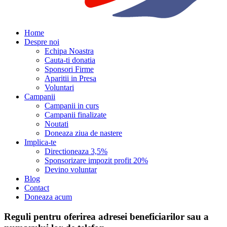
Home
Despre noi
Echipa Noastra
Cauta-ti donatia
Sponsori Firme
Aparitii in Presa
Voluntari
Campanii
Campanii in curs
Campanii finalizate
Noutati
Doneaza ziua de nastere
Implica-te
Directioneaza 3,5%
Sponsorizare impozit profit 20%
Devino voluntar
Blog
Contact
Doneaza acum
Reguli pentru oferirea adresei beneficiarilor sau a