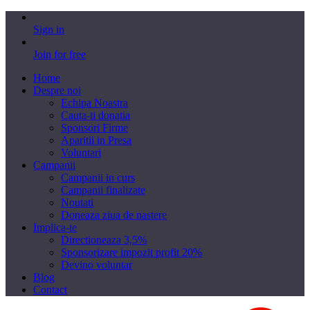
Sign in
Join for free
Home
Despre noi
Echipa Noastra
Cauta-ti donatia
Sponsori Firme
Aparitii in Presa
Voluntari
Campanii
Campanii in curs
Campanii finalizate
Noutati
Doneaza ziua de nastere
Implica-te
Directioneaza 3,5%
Sponsorizare impozit profit 20%
Devino voluntar
Blog
Contact