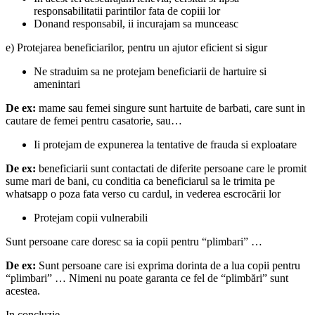
responsabilitatii parintilor fata de copiii lor
Donand responsabil, ii incurajam sa munceasc
e) Protejarea beneficiarilor, pentru un ajutor eficient si sigur
Ne straduim sa ne protejam beneficiarii de hartuire si
amenintari
De ex:
mame sau femei singure sunt hartuite de barbati, care sunt in
cautare de femei pentru casatorie, sau…
Ii protejam de expunerea la tentative de frauda si exploatare
De ex:
beneficiarii sunt contactati de diferite persoane care le promit
sume mari de bani, cu conditia ca beneficiarul sa le trimita pe
whatsapp o poza fata verso cu cardul, in vederea escrocării lor
Protejam copii vulnerabili
Sunt persoane care doresc sa ia copii pentru “plimbari” …
De ex:
Sunt persoane care isi exprima dorinta de a lua copii pentru
“plimbari” … Nimeni nu poate garanta ce fel de “plimbări” sunt
acestea.
In concluzie