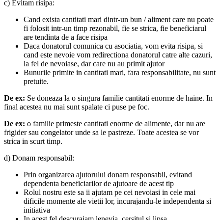
c) Evitam risipa:
Cand exista cantitati mari dintr-un bun / aliment care nu poate
fi folosit intr-un timp rezonabil, fie se strica, fie beneficiarul
are tendinta de a face risipa
Daca donatorul comunica cu asociatia, vom evita risipa, si
cand este nevoie vom redirectiona donatorul catre alte cazuri,
la fel de nevoiase, dar care nu au primit ajutor
Bunurile primite in cantitati mari, fara responsabilitate, nu sunt
pretuite.
De ex:
Se doneaza la o singura familie cantitati enorme de haine. In
final acestea nu mai sunt spalate ci puse pe foc.
De ex:
o familie primeste cantitati enorme de alimente, dar nu are
frigider sau congelator unde sa le pastreze. Toate acestea se vor
strica in scurt timp.
d) Donam responsabil:
Prin organizarea ajutorului donam responsabil, evitand
dependenta beneficiarilor de ajutoare de acest tip
Rolul nostru este sa ii ajutam pe cei nevoiasi in cele mai
dificile momente ale vietii lor, incurajandu-le independenta si
initiativa
In acest fel descurajam lenevia, cersitul si lipsa