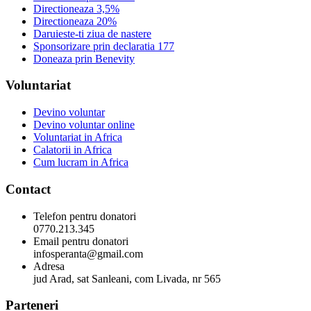
Directioneaza 3,5%
Directioneaza 20%
Daruieste-ti ziua de nastere
Sponsorizare prin declaratia 177
Doneaza prin Benevity
Voluntariat
Devino voluntar
Devino voluntar online
Voluntariat in Africa
Calatorii in Africa
Cum lucram in Africa
Contact
Telefon pentru donatori
0770.213.345
Email pentru donatori
infosperanta@gmail.com
Adresa
jud Arad, sat Sanleani, com Livada, nr 565
Parteneri