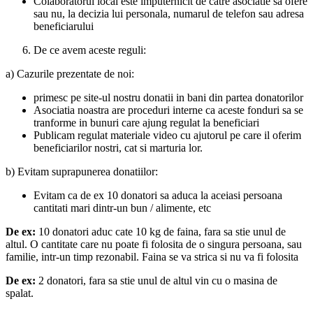
Colaboratorul local este imputernicit de catre asociatie sa ofere
sau nu, la decizia lui personala, numarul de telefon sau adresa
beneficiarului
De ce avem aceste reguli:
a) Cazurile prezentate de noi:
primesc pe site-ul nostru donatii in bani din partea donatorilor
Asociatia noastra are proceduri interne ca aceste fonduri sa se
tranforme in bunuri care ajung regulat la beneficiari
Publicam regulat materiale video cu ajutorul pe care il oferim
beneficiarilor nostri, cat si marturia lor.
b) Evitam suprapunerea donatiilor:
Evitam ca de ex 10 donatori sa aduca la aceiasi persoana
cantitati mari dintr-un bun / alimente, etc
De ex:
10 donatori aduc cate 10 kg de faina, fara sa stie unul de
altul. O cantitate care nu poate fi folosita de o singura persoana, sau
familie, intr-un timp rezonabil. Faina se va strica si nu va fi folosita
De ex:
2 donatori, fara sa stie unul de altul vin cu o masina de
spalat.