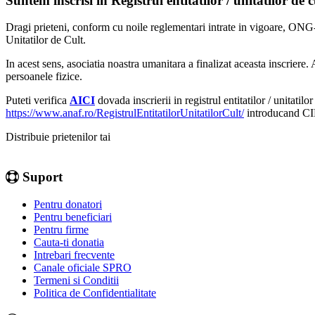
Suntem inscrisi in Registrul entitatilor / unitatilor de c
Dragi prieteni, conform cu noile reglementari intrate in vigoare, ONG-ur
Unitatilor de Cult.
In acest sens, asociatia noastra umanitara a finalizat aceasta inscriere.
persoanele fizice.
Puteti verifica
AICI
dovada inscrierii in registrul entitatilor / unitati
https://www.anaf.ro/RegistrulEntitatilorUnitatilorCult/
introducand CI
Distribuie prietenilor tai
Suport
Pentru donatori
Pentru beneficiari
Pentru firme
Cauta-ti donatia
Intrebari frecvente
Canale oficiale SPRO
Termeni si Conditii
Politica de Confidentialitate