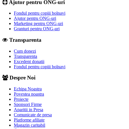
Ajutor pentru ONG-uri
Fondul pentru copiii bolnavi
Ajutor pentru ONG-uri
Marketing pentru ONG-uri
Granturi pentru ONG-uri
Transparenta
Cum donezi
Transparenta
Excedent donatii
Fondul pentru copiii bolnavi
Despre Noi
Echipa Noastra
Povestea noastra
Proiecte
Sponsori Firme
Aparitii in Presa
Comunicate de presa
Platforme afiliate
Magazin caritabil