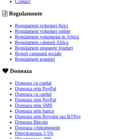
Contact
Regulamente
Regulament voluntari fizici
Regulament voluntari online
Regulament voluntariat in Africa
Regulament calatorii Africa
Regulament strangere fonduri
Reguli campanii sociale
Regulament granturi
Doneaza
Doneaza cu cardul
Doneaza prin PayPal
Doneaza cu cardul
Doneaza prin PayPal
Doneaza prin SMS
Doneaza prin banca
Doneaza prin Revolut sau BTPay
Doneaza Bitcoin
Doneaza criptomonede
Directioneaza 3,5%
Directioneaza 20%