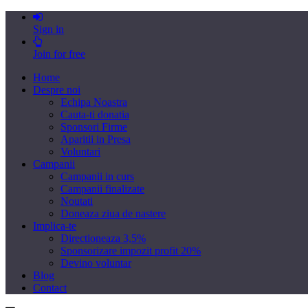
Sign in
Join for free
Home
Despre noi
Echipa Noastra
Cauta-ti donatia
Sponsori Firme
Aparitii in Presa
Voluntari
Campanii
Campanii in curs
Campanii finalizate
Noutati
Doneaza ziua de nastere
Implica-te
Directioneaza 3,5%
Sponsorizare impozit profit 20%
Devino voluntar
Blog
Contact