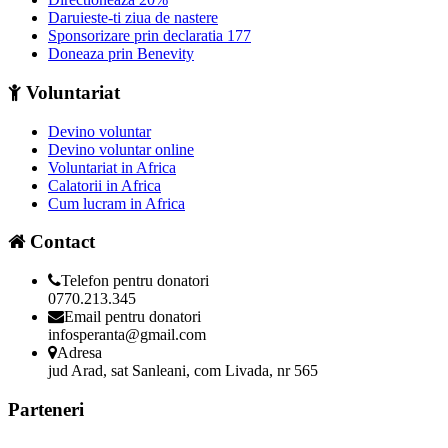
Daruieste-ti ziua de nastere
Sponsorizare prin declaratia 177
Doneaza prin Benevity
Voluntariat
Devino voluntar
Devino voluntar online
Voluntariat in Africa
Calatorii in Africa
Cum lucram in Africa
Contact
Telefon pentru donatori
0770.213.345
Email pentru donatori
infosperanta@gmail.com
Adresa
jud Arad, sat Sanleani, com Livada, nr 565
Parteneri