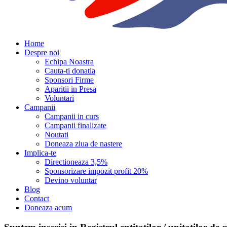
Home
Despre noi
Echipa Noastra
Cauta-ti donatia
Sponsori Firme
Aparitii in Presa
Voluntari
Campanii
Campanii in curs
Campanii finalizate
Noutati
Doneaza ziua de nastere
Implica-te
Directioneaza 3,5%
Sponsorizare impozit profit 20%
Devino voluntar
Blog
Contact
Doneaza acum