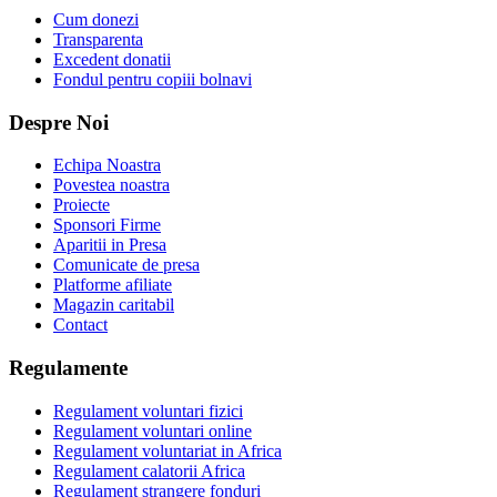
Cum donezi
Transparenta
Excedent donatii
Fondul pentru copiii bolnavi
Despre Noi
Echipa Noastra
Povestea noastra
Proiecte
Sponsori Firme
Aparitii in Presa
Comunicate de presa
Platforme afiliate
Magazin caritabil
Contact
Regulamente
Regulament voluntari fizici
Regulament voluntari online
Regulament voluntariat in Africa
Regulament calatorii Africa
Regulament strangere fonduri