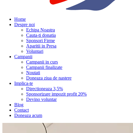
Home
Despre noi
Echipa Noastra
Cauta-ti donatia
Sponsori Firme
Aparitii in Presa
Voluntari
Campanii
Campanii in curs
Campanii finalizate
Noutati
Doneaza ziua de nastere
Implica-te
Directioneaza 3,5%
Sponsorizare impozit profit 20%
Devino voluntar
Blog
Contact
Doneaza acum