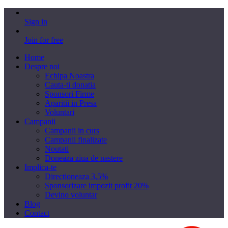
Sign in
Join for free
Home
Despre noi
Echipa Noastra
Cauta-ti donatia
Sponsori Firme
Aparitii in Presa
Voluntari
Campanii
Campanii in curs
Campanii finalizate
Noutati
Doneaza ziua de nastere
Implica-te
Directioneaza 3,5%
Sponsorizare impozit profit 20%
Devino voluntar
Blog
Contact