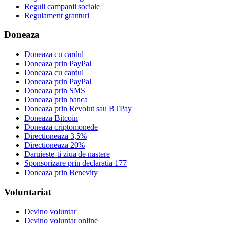
Reguli campanii sociale
Regulament granturi
Doneaza
Doneaza cu cardul
Doneaza prin PayPal
Doneaza cu cardul
Doneaza prin PayPal
Doneaza prin SMS
Doneaza prin banca
Doneaza prin Revolut sau BTPay
Doneaza Bitcoin
Doneaza criptomonede
Directioneaza 3,5%
Directioneaza 20%
Daruieste-ti ziua de nastere
Sponsorizare prin declaratia 177
Doneaza prin Benevity
Voluntariat
Devino voluntar
Devino voluntar online