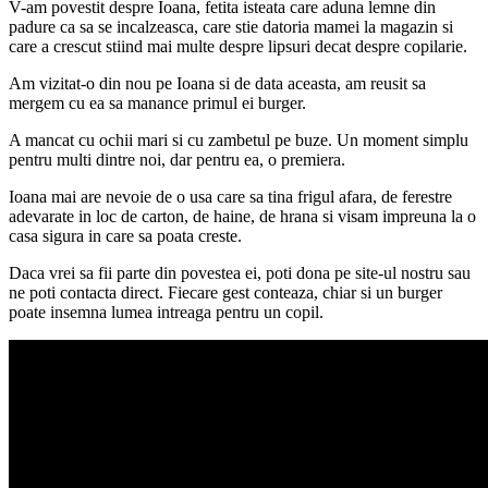
V-am povestit despre Ioana, fetita isteata care aduna lemne din
padure ca sa se incalzeasca, care stie datoria mamei la magazin si
care a crescut stiind mai multe despre lipsuri decat despre copilarie.
Am vizitat-o din nou pe Ioana si de data aceasta, am reusit sa
mergem cu ea sa manance primul ei burger.
A mancat cu ochii mari si cu zambetul pe buze. Un moment simplu
pentru multi dintre noi, dar pentru ea, o premiera.
Ioana mai are nevoie de o usa care sa tina frigul afara, de ferestre
adevarate in loc de carton, de haine, de hrana si visam impreuna la o
casa sigura in care sa poata creste.
Daca vrei sa fii parte din povestea ei, poti dona pe site-ul nostru sau
ne poti contacta direct. Fiecare gest conteaza, chiar si un burger
poate insemna lumea intreaga pentru un copil.