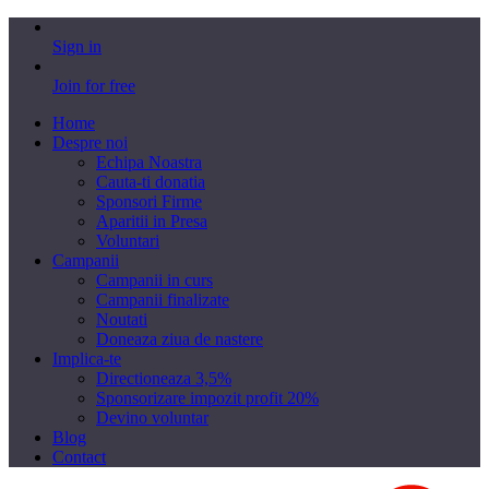
Sign in
Join for free
Home
Despre noi
Echipa Noastra
Cauta-ti donatia
Sponsori Firme
Aparitii in Presa
Voluntari
Campanii
Campanii in curs
Campanii finalizate
Noutati
Doneaza ziua de nastere
Implica-te
Directioneaza 3,5%
Sponsorizare impozit profit 20%
Devino voluntar
Blog
Contact