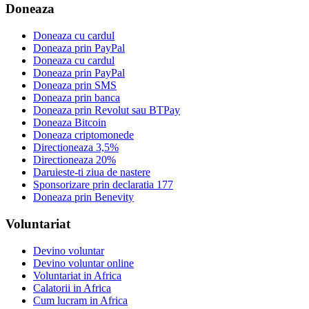
Doneaza
Doneaza cu cardul
Doneaza prin PayPal
Doneaza cu cardul
Doneaza prin PayPal
Doneaza prin SMS
Doneaza prin banca
Doneaza prin Revolut sau BTPay
Doneaza Bitcoin
Doneaza criptomonede
Directioneaza 3,5%
Directioneaza 20%
Daruieste-ti ziua de nastere
Sponsorizare prin declaratia 177
Doneaza prin Benevity
Voluntariat
Devino voluntar
Devino voluntar online
Voluntariat in Africa
Calatorii in Africa
Cum lucram in Africa