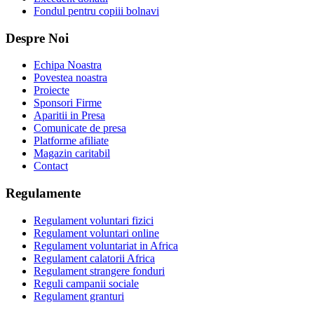
Fondul pentru copiii bolnavi
Despre Noi
Echipa Noastra
Povestea noastra
Proiecte
Sponsori Firme
Aparitii in Presa
Comunicate de presa
Platforme afiliate
Magazin caritabil
Contact
Regulamente
Regulament voluntari fizici
Regulament voluntari online
Regulament voluntariat in Africa
Regulament calatorii Africa
Regulament strangere fonduri
Reguli campanii sociale
Regulament granturi