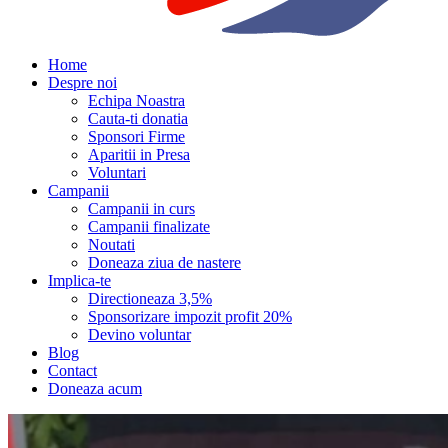
Home
Despre noi
Echipa Noastra
Cauta-ti donatia
Sponsori Firme
Aparitii in Presa
Voluntari
Campanii
Campanii in curs
Campanii finalizate
Noutati
Doneaza ziua de nastere
Implica-te
Directioneaza 3,5%
Sponsorizare impozit profit 20%
Devino voluntar
Blog
Contact
Doneaza acum