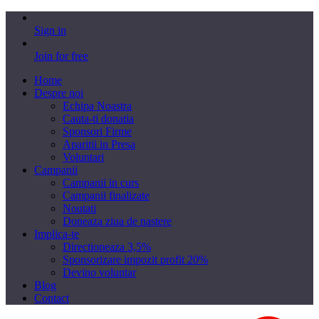
Sign in
Join for free
Home
Despre noi
Echipa Noastra
Cauta-ti donatia
Sponsori Firme
Aparitii in Presa
Voluntari
Campanii
Campanii in curs
Campanii finalizate
Noutati
Doneaza ziua de nastere
Implica-te
Directioneaza 3,5%
Sponsorizare impozit profit 20%
Devino voluntar
Blog
Contact