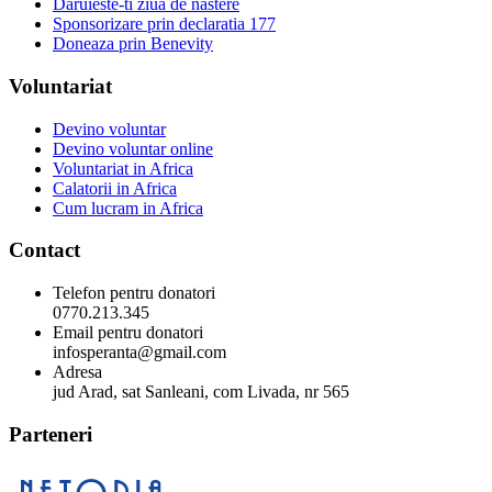
Daruieste-ti ziua de nastere
Sponsorizare prin declaratia 177
Doneaza prin Benevity
Voluntariat
Devino voluntar
Devino voluntar online
Voluntariat in Africa
Calatorii in Africa
Cum lucram in Africa
Contact
Telefon pentru donatori
0770.213.345
Email pentru donatori
infosperanta@gmail.com
Adresa
jud Arad, sat Sanleani, com Livada, nr 565
Parteneri