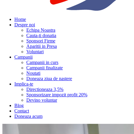
Home
Despre noi
Echipa Noastra
Cauta-ti donatia
Sponsori Firme
Aparitii in Presa
Voluntari
Campanii
Campanii in curs
Campanii finalizate
Noutati
Doneaza ziua de nastere
Implica-te
Directioneaza 3,5%
Sponsorizare impozit profit 20%
Devino voluntar
Blog
Contact
Doneaza acum