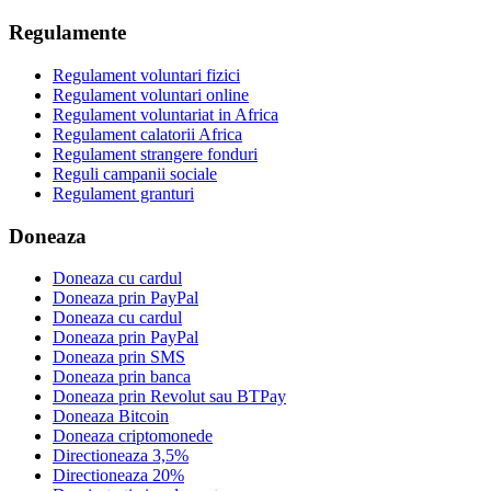
Regulamente
Regulament voluntari fizici
Regulament voluntari online
Regulament voluntariat in Africa
Regulament calatorii Africa
Regulament strangere fonduri
Reguli campanii sociale
Regulament granturi
Doneaza
Doneaza cu cardul
Doneaza prin PayPal
Doneaza cu cardul
Doneaza prin PayPal
Doneaza prin SMS
Doneaza prin banca
Doneaza prin Revolut sau BTPay
Doneaza Bitcoin
Doneaza criptomonede
Directioneaza 3,5%
Directioneaza 20%