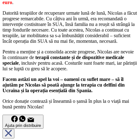
euro
.
Datorită terapiilor de recuperare urmate lună de lună, Nicolas a făcut
progrese remarcabile. Cu câțiva ani în urmă, era recomandată o
intervenție costisitoare în SUA, însă familia nu a reușit să strângă la
timp fondurile necesare. Cu toate acestea, Nicolas a continuat cu
terapiile, iar mobilitatea sa s-a îmbunătățit considerabil – suficient
încât operația din SUA să nu mai fie, momentan, necesară.
Pentru a menține și a consolida aceste progrese, Nicolas are nevoie
în continuare de
terapii constante și de dispozitive medicale
speciale
, inclusiv pentru acasă. Costurile sunt foarte mari, iar părinții
lui se luptă cu greu să le acopere.
Facem astăzi un apel la voi – oameni cu suflet mare – să îl
ajutăm pe Nicolas să poată ajunge la terapia cu delfini din
Ucraina și la operația esențială din Spania.
Orice donație contează și înseamnă o șansă în plus la o viață mai
bună pentru Nicolas!
Ajuta prin distribuire