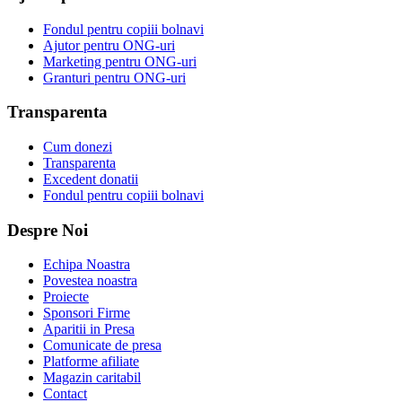
Fondul pentru copiii bolnavi
Ajutor pentru ONG-uri
Marketing pentru ONG-uri
Granturi pentru ONG-uri
Transparenta
Cum donezi
Transparenta
Excedent donatii
Fondul pentru copiii bolnavi
Despre Noi
Echipa Noastra
Povestea noastra
Proiecte
Sponsori Firme
Aparitii in Presa
Comunicate de presa
Platforme afiliate
Magazin caritabil
Contact