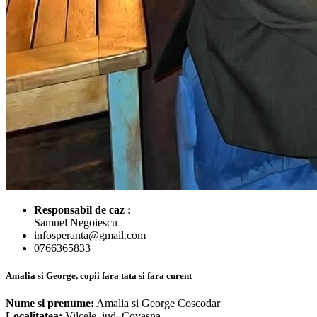
Responsabil de caz :
Samuel Negoiescu
infosperanta@gmail.com
0766365833
Amalia si George, copii fara tata si fara curent
Nume si prenume:
Amalia si George Coscodar
Localitatea:
Vilcele, jud. Covasna