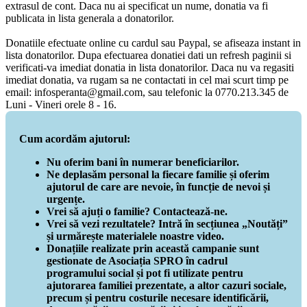
extrasul de cont. Daca nu ai specificat un nume, donatia va fi
publicata in lista generala a donatorilor.
Donatiile efectuate online cu cardul sau Paypal, se afiseaza instant in
lista donatorilor. Dupa efectuarea donatiei dati un refresh paginii si
verificati-va imediat donatia in lista donatorilor. Daca nu va regasiti
imediat donatia, va rugam sa ne contactati in cel mai scurt timp pe
email: infosperanta@gmail.com, sau telefonic la 0770.213.345 de
Luni - Vineri orele 8 - 16.
Cum acordăm ajutorul:
Nu oferim bani în numerar beneficiarilor.
Ne deplasăm personal la fiecare familie și oferim
ajutorul de care are nevoie, în funcție de nevoi și
urgențe.
Vrei să ajuți o familie? Contactează-ne.
Vrei să vezi rezultatele? Intră în secțiunea „Noutăți”
și urmărește materialele noastre video.
Donațiile realizate prin această campanie sunt
gestionate de Asociația SPRO în cadrul
programului social și pot fi utilizate pentru
ajutorarea familiei prezentate, a altor cazuri sociale,
precum și pentru costurile necesare identificării,