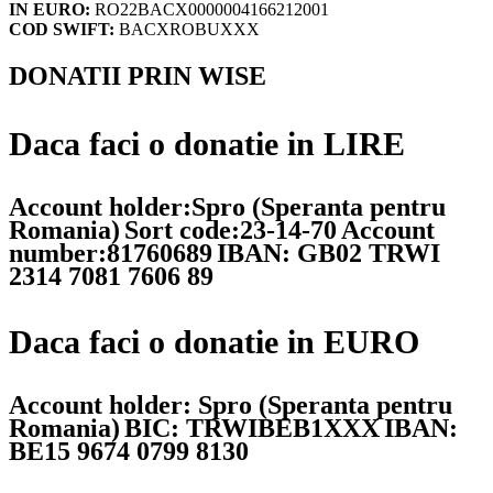
IN EURO:
RO22BACX0000004166212001
COD SWIFT:
BACXROBUXXX
DONATII PRIN WISE
Daca faci o donatie in LIRE
Account holder:Spro (Speranta pentru
Romania)
Sort code:23-14-70
Account
number:81760689
IBAN: GB02 TRWI
2314 7081 7606 89
Daca faci o donatie in EURO
Account holder: Spro (Speranta pentru
Romania)
BIC: TRWIBEB1XXX
IBAN:
BE15 9674 0799 8130