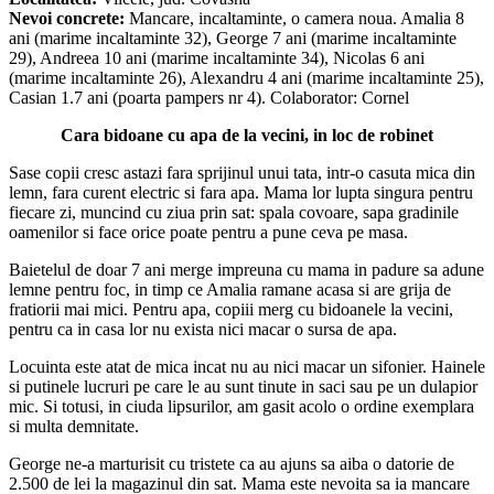
Nevoi concrete:
Mancare, incaltaminte, o camera noua. Amalia 8
ani (marime incaltaminte 32), George 7 ani (marime incaltaminte
29), Andreea 10 ani (marime incaltaminte 34), Nicolas 6 ani
(marime incaltaminte 26), Alexandru 4 ani (marime incaltaminte 25),
Casian 1.7 ani (poarta pampers nr 4). Colaborator: Cornel
Cara bidoane cu apa de la vecini, in loc de robinet
Sase copii cresc astazi fara sprijinul unui tata, intr-o casuta mica din
lemn, fara curent electric si fara apa. Mama lor lupta singura pentru
fiecare zi, muncind cu ziua prin sat: spala covoare, sapa gradinile
oamenilor si face orice poate pentru a pune ceva pe masa.
Baietelul de doar 7 ani merge impreuna cu mama in padure sa adune
lemne pentru foc, in timp ce Amalia ramane acasa si are grija de
fratiorii mai mici. Pentru apa, copiii merg cu bidoanele la vecini,
pentru ca in casa lor nu exista nici macar o sursa de apa.
Locuinta este atat de mica incat nu au nici macar un sifonier. Hainele
si putinele lucruri pe care le au sunt tinute in saci sau pe un dulapior
mic. Si totusi, in ciuda lipsurilor, am gasit acolo o ordine exemplara
si multa demnitate.
George ne-a marturisit cu tristete ca au ajuns sa aiba o datorie de
2.500 de lei la magazinul din sat. Mama este nevoita sa ia mancare