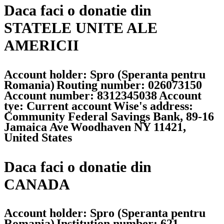
Daca faci o donatie din
STATELE UNITE ALE
AMERICII
Account holder: Spro (Speranta pentru
Romania)
Routing number: 026073150
Account number: 8312345038
Account
tye: Current account
Wise's address:
Community Federal Savings Bank, 89-16
Jamaica Ave
Woodhaven NY 11421,
United States
Daca faci o donatie din
CANADA
Account holder: Spro (Speranta pentru
Romania)
Institution number: 621