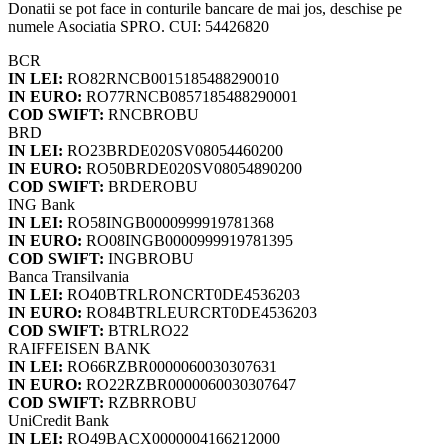
Donatii se pot face in conturile bancare de mai jos, deschise pe
numele Asociatia SPRO. CUI: 54426820
BCR
IN LEI:
RO82RNCB0015185488290010
IN EURO:
RO77RNCB0857185488290001
COD SWIFT:
RNCBROBU
BRD
IN LEI:
RO23BRDE020SV08054460200
IN EURO:
RO50BRDE020SV08054890200
COD SWIFT:
BRDEROBU
ING Bank
IN LEI:
RO58INGB0000999919781368
IN EURO:
RO08INGB0000999919781395
COD SWIFT:
INGBROBU
Banca Transilvania
IN LEI:
RO40BTRLRONCRT0DE4536203
IN EURO:
RO84BTRLEURCRT0DE4536203
COD SWIFT:
BTRLRO22
RAIFFEISEN BANK
IN LEI:
RO66RZBR0000060030307631
IN EURO:
RO22RZBR0000060030307647
COD SWIFT:
RZBRROBU
UniCredit Bank
IN LEI:
RO49BACX0000004166212000