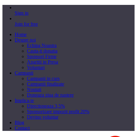
Sign in
Join for free
Home
Despre noi
Echipa Noastra
Cauta-ti donatia
Sponsori Firme
Aparitii in Presa
Voluntari
Campanii
Campanii in curs
Campanii finalizate
Noutati
Doneaza ziua de nastere
Implica-te
Directioneaza 3,5%
Sponsorizare impozit profit 20%
Devino voluntar
Blog
Contact