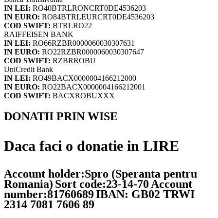
IN LEI:
RO40BTRLRONCRT0DE4536203
IN EURO:
RO84BTRLEURCRT0DE4536203
COD SWIFT:
BTRLRO22
RAIFFEISEN BANK
IN LEI:
RO66RZBR0000060030307631
IN EURO:
RO22RZBR0000060030307647
COD SWIFT:
RZBRROBU
UniCredit Bank
IN LEI:
RO49BACX0000004166212000
IN EURO:
RO22BACX0000004166212001
COD SWIFT:
BACXROBUXXX
DONATII PRIN WISE
Daca faci o donatie in LIRE
Account holder:Spro (Speranta pentru
Romania)
Sort code:23-14-70
Account
number:81760689
IBAN: GB02 TRWI
2314 7081 7606 89