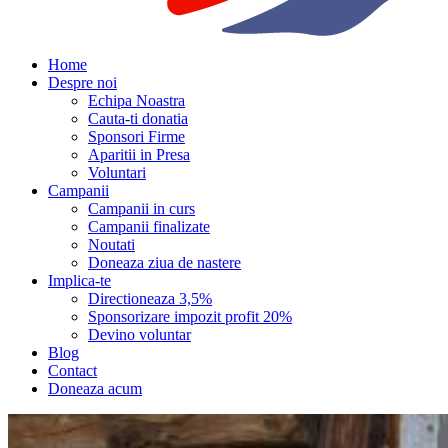
Home
Despre noi
Echipa Noastra
Cauta-ti donatia
Sponsori Firme
Aparitii in Presa
Voluntari
Campanii
Campanii in curs
Campanii finalizate
Noutati
Doneaza ziua de nastere
Implica-te
Directioneaza 3,5%
Sponsorizare impozit profit 20%
Devino voluntar
Blog
Contact
Doneaza acum