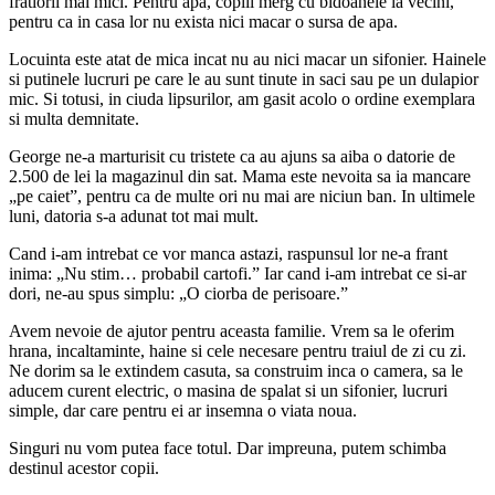
fratiorii mai mici. Pentru apa, copiii merg cu bidoanele la vecini,
pentru ca in casa lor nu exista nici macar o sursa de apa.
Locuinta este atat de mica incat nu au nici macar un sifonier. Hainele
si putinele lucruri pe care le au sunt tinute in saci sau pe un dulapior
mic. Si totusi, in ciuda lipsurilor, am gasit acolo o ordine exemplara
si multa demnitate.
George ne-a marturisit cu tristete ca au ajuns sa aiba o datorie de
2.500 de lei la magazinul din sat. Mama este nevoita sa ia mancare
„pe caiet”, pentru ca de multe ori nu mai are niciun ban. In ultimele
luni, datoria s-a adunat tot mai mult.
Cand i-am intrebat ce vor manca astazi, raspunsul lor ne-a frant
inima: „Nu stim… probabil cartofi.” Iar cand i-am intrebat ce si-ar
dori, ne-au spus simplu: „O ciorba de perisoare.”
Avem nevoie de ajutor pentru aceasta familie. Vrem sa le oferim
hrana, incaltaminte, haine si cele necesare pentru traiul de zi cu zi.
Ne dorim sa le extindem casuta, sa construim inca o camera, sa le
aducem curent electric, o masina de spalat si un sifonier, lucruri
simple, dar care pentru ei ar insemna o viata noua.
Singuri nu vom putea face totul. Dar impreuna, putem schimba
destinul acestor copii.