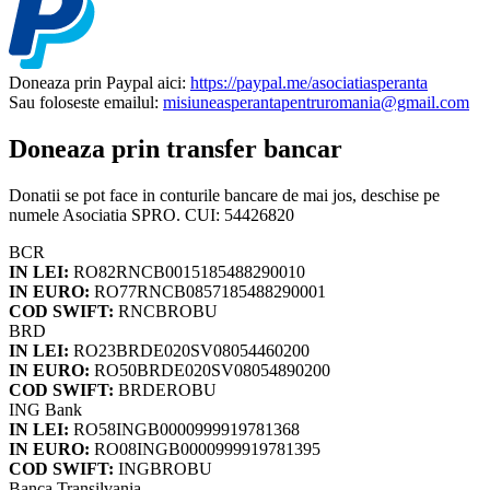
Doneaza prin Paypal aici:
https://paypal.me/asociatiasperanta
Sau foloseste emailul:
misiuneasperantapentruromania@gmail.com
Doneaza prin transfer bancar
Donatii se pot face in conturile bancare de mai jos, deschise pe
numele Asociatia SPRO. CUI: 54426820
BCR
IN LEI:
RO82RNCB0015185488290010
IN EURO:
RO77RNCB0857185488290001
COD SWIFT:
RNCBROBU
BRD
IN LEI:
RO23BRDE020SV08054460200
IN EURO:
RO50BRDE020SV08054890200
COD SWIFT:
BRDEROBU
ING Bank
IN LEI:
RO58INGB0000999919781368
IN EURO:
RO08INGB0000999919781395
COD SWIFT:
INGBROBU
Banca Transilvania