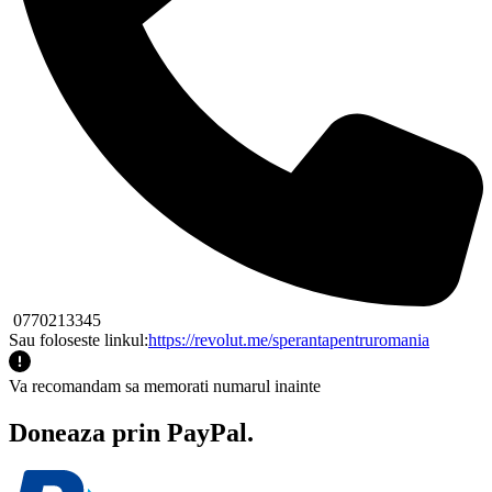
0770213345
Sau foloseste linkul:
https://revolut.me/sperantapentruromania
Va recomandam sa memorati numarul inainte
Doneaza prin PayPal.