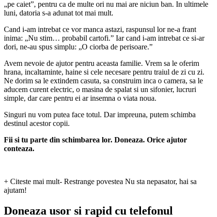
„pe caiet”, pentru ca de multe ori nu mai are niciun ban. In ultimele
luni, datoria s-a adunat tot mai mult.
Cand i-am intrebat ce vor manca astazi, raspunsul lor ne-a frant
inima: „Nu stim… probabil cartofi.” Iar cand i-am intrebat ce si-ar
dori, ne-au spus simplu: „O ciorba de perisoare.”
Avem nevoie de ajutor pentru aceasta familie. Vrem sa le oferim
hrana, incaltaminte, haine si cele necesare pentru traiul de zi cu zi.
Ne dorim sa le extindem casuta, sa construim inca o camera, sa le
aducem curent electric, o masina de spalat si un sifonier, lucruri
simple, dar care pentru ei ar insemna o viata noua.
Singuri nu vom putea face totul. Dar impreuna, putem schimba
destinul acestor copii.
Fii si tu parte din schimbarea lor. Doneaza. Orice ajutor
conteaza.
+ Citeste mai mult
- Restrange povestea
Nu sta nepasator, hai sa
ajutam!
Doneaza usor si rapid cu telefonul