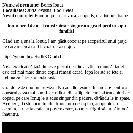
Nume si prenume:
Boros Ionut
Localitatea:
Jud.Covasna, Loc Hetea
Nevoi concrete:
Fonduri pentru o vaca, acoperis, usa intrare, haine.
Ionut are 14 ani si construieste singur un grajd pentru iapa
familiei
Când am ajuns la Ionuț, l-am găsit cocotat pe acoperișul unui grajd
pe care încerca să îl facă. Lucra singur.
https://youtu.be/aSydhKGmdxI
Ne-a explicat că tatăl lui este plecat de câteva zile la muncă, iar el
este cel mai mare dintre copiii rămași acasă. Iapa lor stă să fete și
trebuia să îi facă un adăpost.
Grajdul este unul improvizat. Nu au alte resurse financiare pentru a
construi ceva mai bun. Este ridicat din stâlpi de lemn și trunchiuri de
copaci pe care Ionuț le-a adus singur din pădure, cărându-le în spate.
Acoperișul este făcut tot din trunchiuri de copaci, acoperite cu
celofan, iar pe laterale au pus covoare, doar ca frigul să nu pătrundă
înăuntru.