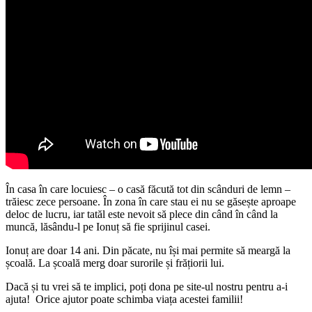
În casa în care locuiesc – o casă făcută tot din scânduri de lemn –
trăiesc zece persoane. În zona în care stau ei nu se găsește aproape
deloc de lucru, iar tatăl este nevoit să plece din când în când la
muncă, lăsându-l pe Ionuț să fie sprijinul casei.
Ionuț are doar 14 ani. Din păcate, nu își mai permite să meargă la
școală. La școală merg doar surorile și frățiorii lui.
Dacă și tu vrei să te implici, poți dona pe site-ul nostru pentru a-i
ajuta! Orice ajutor poate schimba viața acestei familii!