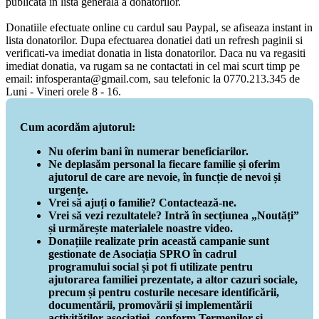
publicata in lista generala a donatorilor.
Donatiile efectuate online cu cardul sau Paypal, se afiseaza instant in
lista donatorilor. Dupa efectuarea donatiei dati un refresh paginii si
verificati-va imediat donatia in lista donatorilor. Daca nu va regasiti
imediat donatia, va rugam sa ne contactati in cel mai scurt timp pe
email: infosperanta@gmail.com, sau telefonic la 0770.213.345 de
Luni - Vineri orele 8 - 16.
Cum acordăm ajutorul:
Nu oferim bani în numerar beneficiarilor.
Ne deplasăm personal la fiecare familie și oferim
ajutorul de care are nevoie, în funcție de nevoi și
urgențe.
Vrei să ajuți o familie? Contactează-ne.
Vrei să vezi rezultatele? Intră în secțiunea „Noutăți”
și urmărește materialele noastre video.
Donațiile realizate prin această campanie sunt
gestionate de Asociația SPRO în cadrul
programului social și pot fi utilizate pentru
ajutorarea familiei prezentate, a altor cazuri sociale,
precum și pentru costurile necesare identificării,
documentării, promovării și implementării
activităților asociației, conform Termenilor și