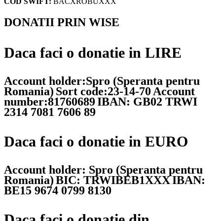
COD SWIFT:
BACXROBUXXX
DONATII PRIN WISE
Daca faci o donatie in LIRE
Account holder:Spro (Speranta pentru
Romania)
Sort code:23-14-70
Account
number:81760689
IBAN: GB02 TRWI
2314 7081 7606 89
Daca faci o donatie in EURO
Account holder: Spro (Speranta pentru
Romania)
BIC: TRWIBEB1XXX
IBAN:
BE15 9674 0799 8130
Daca faci o donatie din