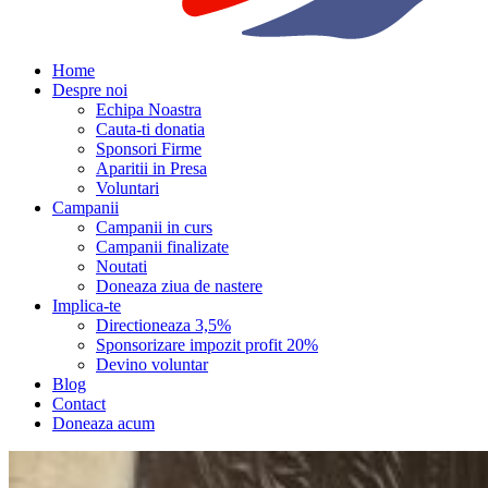
Home
Despre noi
Echipa Noastra
Cauta-ti donatia
Sponsori Firme
Aparitii in Presa
Voluntari
Campanii
Campanii in curs
Campanii finalizate
Noutati
Doneaza ziua de nastere
Implica-te
Directioneaza 3,5%
Sponsorizare impozit profit 20%
Devino voluntar
Blog
Contact
Doneaza acum