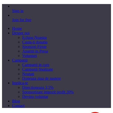
Sign in
Join for free
Home
Despre noi
Echipa Noastra
Cauta-ti donatia
Sponsori Firme
Aparitii in Presa
Voluntari
Campanii
Campanii in curs
Campanii finalizate
Noutati
Doneaza ziua de nastere
Implica-te
Directioneaza 3,5%
Sponsorizare impozit profit 20%
Devino voluntar
Blog
Contact