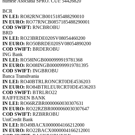
numele Asociatia SPRO. CUI: 54426820
BCR
IN LEI:
RO82RNCB0015185488290010
IN EURO:
RO77RNCB0857185488290001
COD SWIFT:
RNCBROBU
BRD
IN LEI:
RO23BRDE020SV08054460200
IN EURO:
RO50BRDE020SV08054890200
COD SWIFT:
BRDEROBU
ING Bank
IN LEI:
RO58INGB0000999919781368
IN EURO:
RO08INGB0000999919781395
COD SWIFT:
INGBROBU
Banca Transilvania
IN LEI:
RO40BTRLRONCRT0DE4536203
IN EURO:
RO84BTRLEURCRT0DE4536203
COD SWIFT:
BTRLRO22
RAIFFEISEN BANK
IN LEI:
RO66RZBR0000060030307631
IN EURO:
RO22RZBR0000060030307647
COD SWIFT:
RZBRROBU
UniCredit Bank
IN LEI:
RO49BACX0000004166212000
IN EURO:
RO22BACX0000004166212001