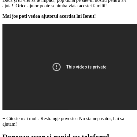
Dacă și tu vrei să te implici, poți dona pe site-ul nostru pentru a-i
ajuta! Orice ajutor poate schimba viața acestei familii!
Mai jos poti vedea ajutorul acordat lui Ionut!
+ Citeste mai mult
- Restrange povestea
Nu sta nepasator, hai sa
ajutam!