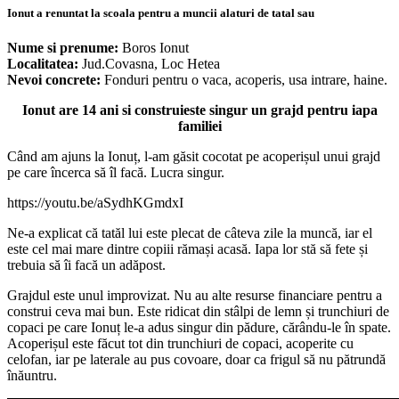
Ionut a renuntat la scoala pentru a muncii alaturi de tatal sau
Nume si prenume:
Boros Ionut
Localitatea:
Jud.Covasna, Loc Hetea
Nevoi concrete:
Fonduri pentru o vaca, acoperis, usa intrare, haine.
Ionut are 14 ani si construieste singur un grajd pentru iapa
familiei
Când am ajuns la Ionuț, l-am găsit cocotat pe acoperișul unui grajd
pe care încerca să îl facă. Lucra singur.
https://youtu.be/aSydhKGmdxI
Ne-a explicat că tatăl lui este plecat de câteva zile la muncă, iar el
este cel mai mare dintre copiii rămași acasă. Iapa lor stă să fete și
trebuia să îi facă un adăpost.
Grajdul este unul improvizat. Nu au alte resurse financiare pentru a
construi ceva mai bun. Este ridicat din stâlpi de lemn și trunchiuri de
copaci pe care Ionuț le-a adus singur din pădure, cărându-le în spate.
Acoperișul este făcut tot din trunchiuri de copaci, acoperite cu
celofan, iar pe laterale au pus covoare, doar ca frigul să nu pătrundă
înăuntru.