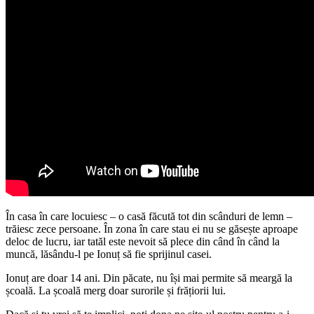
În casa în care locuiesc – o casă făcută tot din scânduri de lemn –
trăiesc zece persoane. În zona în care stau ei nu se găsește aproape
deloc de lucru, iar tatăl este nevoit să plece din când în când la
muncă, lăsându-l pe Ionuț să fie sprijinul casei.
Ionuț are doar 14 ani. Din păcate, nu își mai permite să meargă la
școală. La școală merg doar surorile și frățiorii lui.