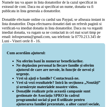
Numele tau va apare in lista donatorilor de la cazul specificat in
extrasul de cont. Daca nu ai specificat un nume, donatia va fi
publicata in lista generala a donatorilor.
Donatiile efectuate online cu cardul sau Paypal, se afiseaza instant in
lista donatorilor. Dupa efectuarea donatiei dati un refresh paginii si
verificati-va imediat donatia in lista donatorilor. Daca nu va regasiti
imediat donatia, va rugam sa ne contactati in cel mai scurt timp pe
email: infosperanta@gmail.com, sau telefonic la 0770.213.345 de
Luni - Vineri orele 8 - 16.
Cum acordăm ajutorul:
Nu oferim bani în numerar beneficiarilor.
Ne deplasăm personal la fiecare familie și oferim
ajutorul de care are nevoie, în funcție de nevoi și
urgențe.
Vrei să ajuți o familie? Contactează-ne.
Vrei să vezi rezultatele? Intră în secțiunea „Noutăți”
și urmărește materialele noastre video.
Donațiile realizate prin această campanie sunt
gestionate de Asociația SPRO în cadrul
programului social și pot fi utilizate pentru
ajutorarea familiei prezentate, a altor cazuri sociale,