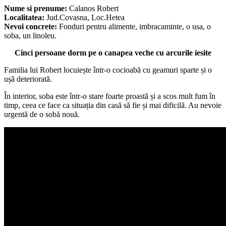
Nume si prenume:
Calanos Robert
Localitatea:
Jud.Covasna, Loc.Hetea
Nevoi concrete:
Fonduri pentru alimente, imbracaminte, o usa, o
soba, un linoleu.
Cinci persoane dorm pe o canapea veche cu arcurile iesite
Familia lui Robert locuiește într-o cocioabă cu geamuri sparte și o
ușă deteriorată.
În interior, soba este într-o stare foarte proastă și a scos mult fum în
timp, ceea ce face ca situația din casă să fie și mai dificilă. Au nevoie
urgentă de o sobă nouă.