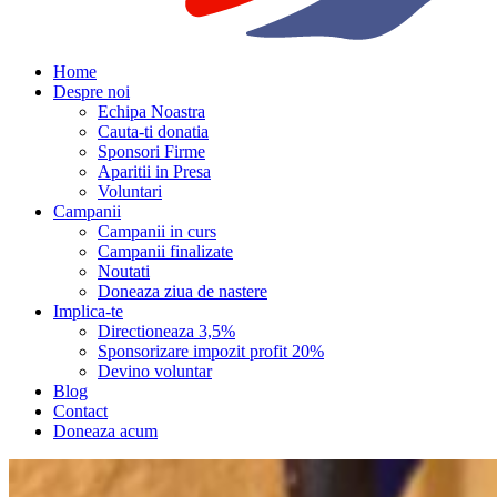
Home
Despre noi
Echipa Noastra
Cauta-ti donatia
Sponsori Firme
Aparitii in Presa
Voluntari
Campanii
Campanii in curs
Campanii finalizate
Noutati
Doneaza ziua de nastere
Implica-te
Directioneaza 3,5%
Sponsorizare impozit profit 20%
Devino voluntar
Blog
Contact
Doneaza acum