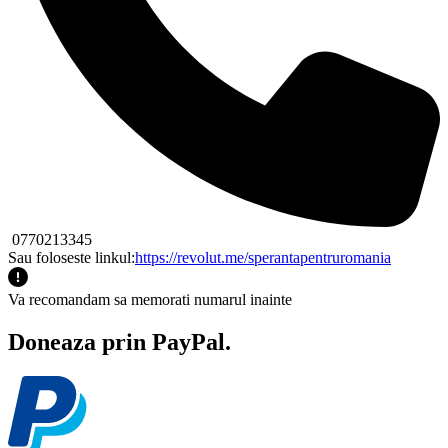
0770213345
Sau foloseste linkul:
https://revolut.me/sperantapentruromania
Va recomandam sa memorati numarul inainte
Doneaza prin PayPal.