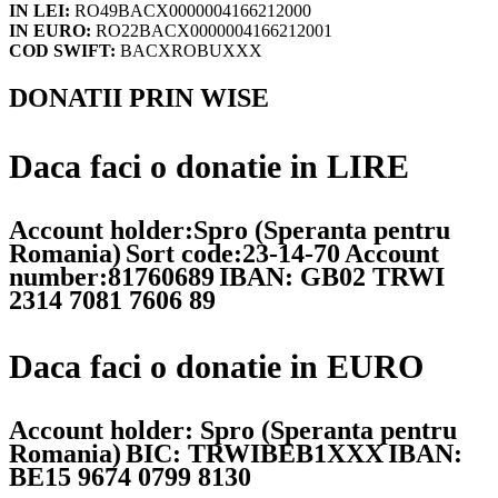
IN LEI:
RO49BACX0000004166212000
IN EURO:
RO22BACX0000004166212001
COD SWIFT:
BACXROBUXXX
DONATII PRIN WISE
Daca faci o donatie in LIRE
Account holder:Spro (Speranta pentru
Romania)
Sort code:23-14-70
Account
number:81760689
IBAN: GB02 TRWI
2314 7081 7606 89
Daca faci o donatie in EURO
Account holder: Spro (Speranta pentru
Romania)
BIC: TRWIBEB1XXX
IBAN:
BE15 9674 0799 8130