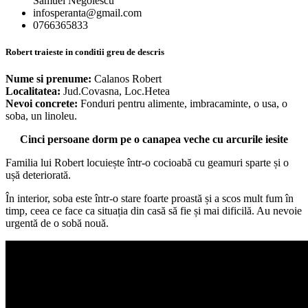
Samuel Negoiescu
infosperanta@gmail.com
0766365833
Robert traieste in conditii greu de descris
Nume si prenume:
Calanos Robert
Localitatea:
Jud.Covasna, Loc.Hetea
Nevoi concrete:
Fonduri pentru alimente, imbracaminte, o usa, o
soba, un linoleu.
Cinci persoane dorm pe o canapea veche cu arcurile iesite
Familia lui Robert locuiește într-o cocioabă cu geamuri sparte și o
ușă deteriorată.
În interior, soba este într-o stare foarte proastă și a scos mult fum în
timp, ceea ce face ca situația din casă să fie și mai dificilă. Au nevoie
urgentă de o sobă nouă.