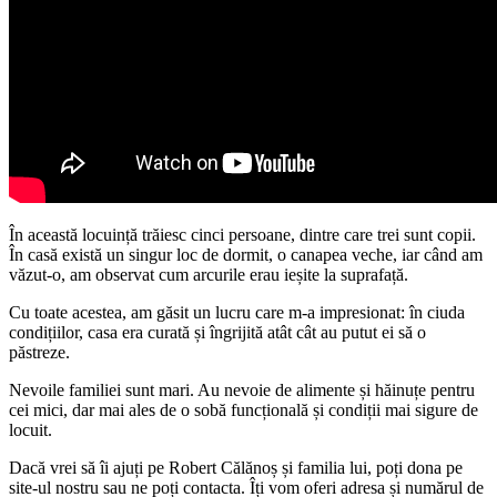
În această locuință trăiesc cinci persoane, dintre care trei sunt copii.
În casă există un singur loc de dormit, o canapea veche, iar când am
văzut-o, am observat cum arcurile erau ieșite la suprafață.
Cu toate acestea, am găsit un lucru care m-a impresionat: în ciuda
condițiilor, casa era curată și îngrijită atât cât au putut ei să o
păstreze.
Nevoile familiei sunt mari. Au nevoie de alimente și hăinuțe pentru
cei mici, dar mai ales de o sobă funcțională și condiții mai sigure de
locuit.
Dacă vrei să îi ajuți pe Robert Călănoș și familia lui, poți dona pe
site-ul nostru sau ne poți contacta. Îți vom oferi adresa și numărul de