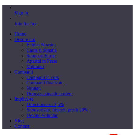
Sign in
Join for free
Home
Despre noi
Echipa Noastra
Cauta-ti donatia
Sponsori Firme
Aparitii in Presa
Voluntari
Campanii
Campanii in curs
Campanii finalizate
Noutati
Doneaza ziua de nastere
Implica-te
Directioneaza 3,5%
Sponsorizare impozit profit 20%
Devino voluntar
Blog
Contact