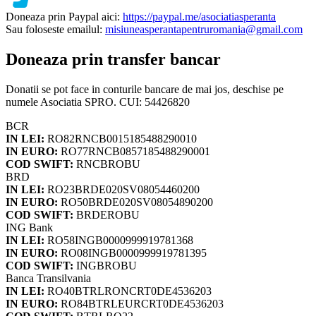
Doneaza prin Paypal aici:
https://paypal.me/asociatiasperanta
Sau foloseste emailul:
misiuneasperantapentruromania@gmail.com
Doneaza prin transfer bancar
Donatii se pot face in conturile bancare de mai jos, deschise pe
numele Asociatia SPRO. CUI: 54426820
BCR
IN LEI:
RO82RNCB0015185488290010
IN EURO:
RO77RNCB0857185488290001
COD SWIFT:
RNCBROBU
BRD
IN LEI:
RO23BRDE020SV08054460200
IN EURO:
RO50BRDE020SV08054890200
COD SWIFT:
BRDEROBU
ING Bank
IN LEI:
RO58INGB0000999919781368
IN EURO:
RO08INGB0000999919781395
COD SWIFT:
INGBROBU
Banca Transilvania
IN LEI:
RO40BTRLRONCRT0DE4536203
IN EURO:
RO84BTRLEURCRT0DE4536203