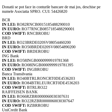
Donatii se pot face in conturile bancare de mai jos, deschise pe
numele Asociatia SPRO. CUI: 54426820
BCR
IN LEI:
RO82RNCB0015185488290010
IN EURO:
RO77RNCB0857185488290001
COD SWIFT:
RNCBROBU
BRD
IN LEI:
RO23BRDE020SV08054460200
IN EURO:
RO50BRDE020SV08054890200
COD SWIFT:
BRDEROBU
ING Bank
IN LEI:
RO58INGB0000999919781368
IN EURO:
RO08INGB0000999919781395
COD SWIFT:
INGBROBU
Banca Transilvania
IN LEI:
RO40BTRLRONCRT0DE4536203
IN EURO:
RO84BTRLEURCRT0DE4536203
COD SWIFT:
BTRLRO22
RAIFFEISEN BANK
IN LEI:
RO66RZBR0000060030307631
IN EURO:
RO22RZBR0000060030307647
COD SWIFT:
RZBRROBU
UniCredit Bank