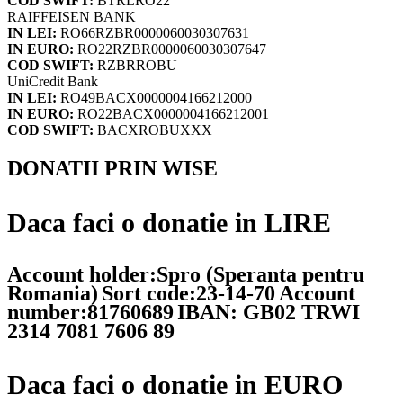
COD SWIFT:
BTRLRO22
RAIFFEISEN BANK
IN LEI:
RO66RZBR0000060030307631
IN EURO:
RO22RZBR0000060030307647
COD SWIFT:
RZBRROBU
UniCredit Bank
IN LEI:
RO49BACX0000004166212000
IN EURO:
RO22BACX0000004166212001
COD SWIFT:
BACXROBUXXX
DONATII PRIN WISE
Daca faci o donatie in LIRE
Account holder:Spro (Speranta pentru
Romania)
Sort code:23-14-70
Account
number:81760689
IBAN: GB02 TRWI
2314 7081 7606 89
Daca faci o donatie in EURO