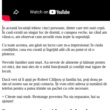
În această locuință trăiesc cinci persoane, dintre care trei sunt copii.
În casă există un singur loc de dormit, o canapea veche, iar când am
văzut-o, am observat cum arcurile erau ieșite la suprafață.
Cu toate acestea, am găsit un lucru care m-a impresionat: în ciuda
condițiilor, casa era curată și îngrijită atât cât au putut ei să o
păstreze.
Nevoile familiei sunt mari. Au nevoie de alimente și hăinuțe pentru
cei mici, dar mai ales de o sobă funcțională și condiții mai sigure de
locuit.
Dacă vrei să îi ajuți pe Robert Călănoș și familia lui, poți dona pe
site-ul nostru sau ne poți contacta. Îți vom oferi adresa și numărul de
telefon pentru a putea trimite un pachet cu cele necesare.
+ Citeste mai mult
- Restrange povestea
Nu sta nepasator, hai sa
ajutam!