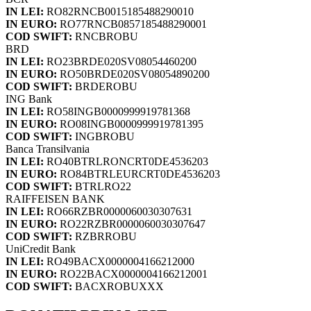
IN LEI:
RO82RNCB0015185488290010
IN EURO:
RO77RNCB0857185488290001
COD SWIFT:
RNCBROBU
BRD
IN LEI:
RO23BRDE020SV08054460200
IN EURO:
RO50BRDE020SV08054890200
COD SWIFT:
BRDEROBU
ING Bank
IN LEI:
RO58INGB0000999919781368
IN EURO:
RO08INGB0000999919781395
COD SWIFT:
INGBROBU
Banca Transilvania
IN LEI:
RO40BTRLRONCRT0DE4536203
IN EURO:
RO84BTRLEURCRT0DE4536203
COD SWIFT:
BTRLRO22
RAIFFEISEN BANK
IN LEI:
RO66RZBR0000060030307631
IN EURO:
RO22RZBR0000060030307647
COD SWIFT:
RZBRROBU
UniCredit Bank
IN LEI:
RO49BACX0000004166212000
IN EURO:
RO22BACX0000004166212001
COD SWIFT:
BACXROBUXXX