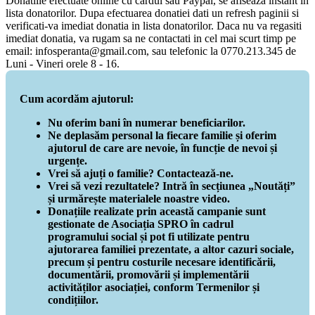
Donatiile efectuate online cu cardul sau Paypal, se afiseaza instant in
lista donatorilor. Dupa efectuarea donatiei dati un refresh paginii si
verificati-va imediat donatia in lista donatorilor. Daca nu va regasiti
imediat donatia, va rugam sa ne contactati in cel mai scurt timp pe
email: infosperanta@gmail.com, sau telefonic la 0770.213.345 de
Luni - Vineri orele 8 - 16.
Cum acordăm ajutorul:
Nu oferim bani în numerar beneficiarilor.
Ne deplasăm personal la fiecare familie și oferim
ajutorul de care are nevoie, în funcție de nevoi și
urgențe.
Vrei să ajuți o familie? Contactează-ne.
Vrei să vezi rezultatele? Intră în secțiunea „Noutăți”
și urmărește materialele noastre video.
Donațiile realizate prin această campanie sunt
gestionate de Asociația SPRO în cadrul
programului social și pot fi utilizate pentru
ajutorarea familiei prezentate, a altor cazuri sociale,
precum și pentru costurile necesare identificării,
documentării, promovării și implementării
activităților asociației, conform Termenilor și
condițiilor.