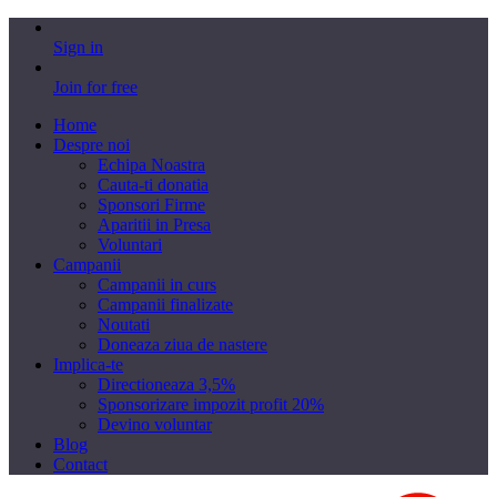
Sign in
Join for free
Home
Despre noi
Echipa Noastra
Cauta-ti donatia
Sponsori Firme
Aparitii in Presa
Voluntari
Campanii
Campanii in curs
Campanii finalizate
Noutati
Doneaza ziua de nastere
Implica-te
Directioneaza 3,5%
Sponsorizare impozit profit 20%
Devino voluntar
Blog
Contact