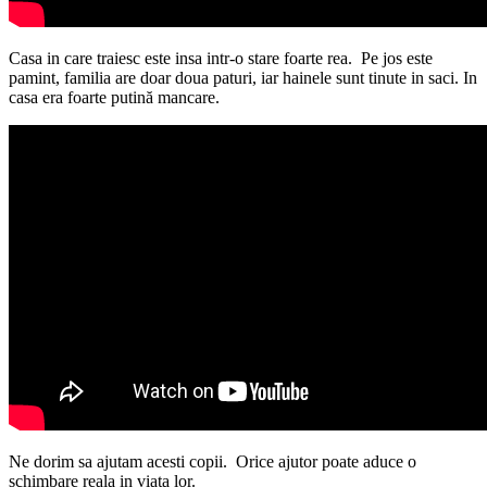
Casa in care traiesc este insa intr-o stare foarte rea. Pe jos este
pamint, familia are doar doua paturi, iar hainele sunt tinute in saci. In
casa era foarte putină mancare.
Ne dorim sa ajutam acesti copii. Orice ajutor poate aduce o
schimbare reala in viata lor.