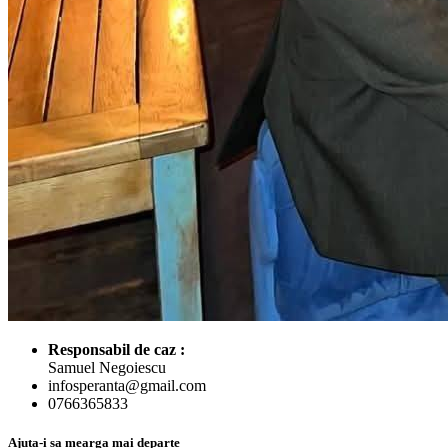
Responsabil de caz :
Samuel Negoiescu
infosperanta@gmail.com
0766365833
Ajuta-i sa mearga mai departe