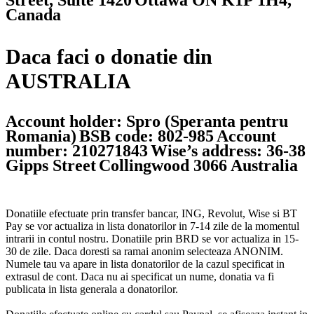
Street, Suite 1420
Ottawa ON K1P 1H4,
Canada
Daca faci o donatie din
AUSTRALIA
Account holder: Spro (Speranta pentru
Romania)
BSB code: 802-985
Account
number: 210271843
Wise’s address: 36-38
Gipps Street
Collingwood 3066 Australia
Donatiile efectuate prin transfer bancar, ING, Revolut, Wise si BT
Pay se vor actualiza in lista donatorilor in 7-14 zile de la momentul
intrarii in contul nostru. Donatiile prin BRD se vor actualiza in 15-
30 de zile. Daca doresti sa ramai anonim selecteaza ANONIM.
Numele tau va apare in lista donatorilor de la cazul specificat in
extrasul de cont. Daca nu ai specificat un nume, donatia va fi
publicata in lista generala a donatorilor.