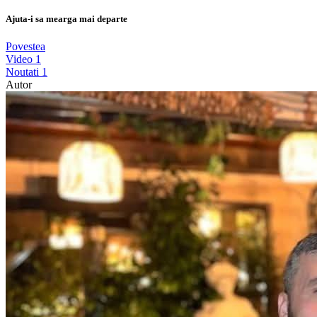
Ajuta-i sa mearga mai departe
Povestea
Video
1
Noutati
1
Autor