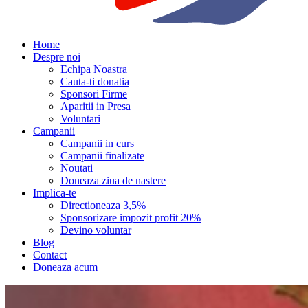
Home
Despre noi
Echipa Noastra
Cauta-ti donatia
Sponsori Firme
Aparitii in Presa
Voluntari
Campanii
Campanii in curs
Campanii finalizate
Noutati
Doneaza ziua de nastere
Implica-te
Directioneaza 3,5%
Sponsorizare impozit profit 20%
Devino voluntar
Blog
Contact
Doneaza acum