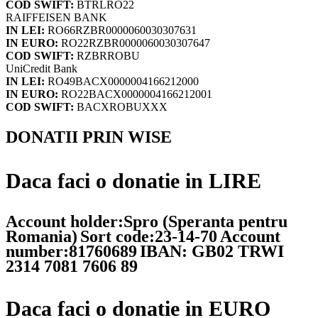
COD SWIFT:
BTRLRO22
RAIFFEISEN BANK
IN LEI:
RO66RZBR0000060030307631
IN EURO:
RO22RZBR0000060030307647
COD SWIFT:
RZBRROBU
UniCredit Bank
IN LEI:
RO49BACX0000004166212000
IN EURO:
RO22BACX0000004166212001
COD SWIFT:
BACXROBUXXX
DONATII PRIN WISE
Daca faci o donatie in LIRE
Account holder:Spro (Speranta pentru
Romania)
Sort code:23-14-70
Account
number:81760689
IBAN: GB02 TRWI
2314 7081 7606 89
Daca faci o donatie in EURO