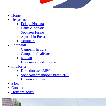
Home
Despre noi
Echipa Noastra
Cauta-ti donatia
Sponsori Firme
Aparitii in Presa
Voluntari
Campanii
Campanii in curs
Campanii finalizate
Noutati
Doneaza ziua de nastere
Implica-te
Directioneaza 3,5%
Sponsorizare impozit profit 20%
Devino voluntar
Blog
Contact
Doneaza acum