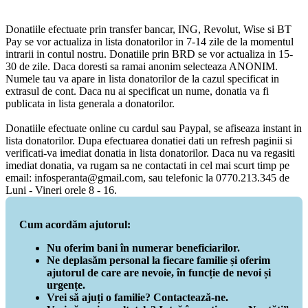
Donatiile efectuate prin transfer bancar, ING, Revolut, Wise si BT
Pay se vor actualiza in lista donatorilor in 7-14 zile de la momentul
intrarii in contul nostru. Donatiile prin BRD se vor actualiza in 15-
30 de zile. Daca doresti sa ramai anonim selecteaza ANONIM.
Numele tau va apare in lista donatorilor de la cazul specificat in
extrasul de cont. Daca nu ai specificat un nume, donatia va fi
publicata in lista generala a donatorilor.
Donatiile efectuate online cu cardul sau Paypal, se afiseaza instant in
lista donatorilor. Dupa efectuarea donatiei dati un refresh paginii si
verificati-va imediat donatia in lista donatorilor. Daca nu va regasiti
imediat donatia, va rugam sa ne contactati in cel mai scurt timp pe
email: infosperanta@gmail.com, sau telefonic la 0770.213.345 de
Luni - Vineri orele 8 - 16.
Cum acordăm ajutorul:
Nu oferim bani în numerar beneficiarilor.
Ne deplasăm personal la fiecare familie și oferim
ajutorul de care are nevoie, în funcție de nevoi și
urgențe.
Vrei să ajuți o familie? Contactează-ne.