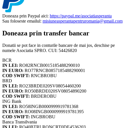
Doneaza prin Paypal aici:
https://paypal.me/asociatiasperanta
Sau foloseste emailul:
misiuneasperantapentruromania@gmail.com
Doneaza prin transfer bancar
Donatii se pot face in conturile bancare de mai jos, deschise pe
numele Asociatia SPRO. CUI: 54426820
BCR
IN LEI:
RO82RNCB0015185488290010
IN EURO:
RO77RNCB0857185488290001
COD SWIFT:
RNCBROBU
BRD
IN LEI:
RO23BRDE020SV08054460200
IN EURO:
RO50BRDE020SV08054890200
COD SWIFT:
BRDEROBU
ING Bank
IN LEI:
RO58INGB0000999919781368
IN EURO:
RO08INGB0000999919781395
COD SWIFT:
INGBROBU
Banca Transilvania
IN LEI:
RO40BTRLRONCRT0DE4536203