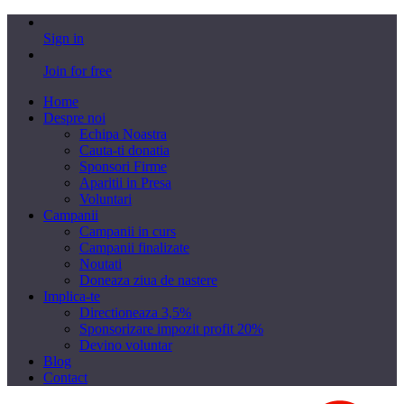
Sign in
Join for free
Home
Despre noi
Echipa Noastra
Cauta-ti donatia
Sponsori Firme
Aparitii in Presa
Voluntari
Campanii
Campanii in curs
Campanii finalizate
Noutati
Doneaza ziua de nastere
Implica-te
Directioneaza 3,5%
Sponsorizare impozit profit 20%
Devino voluntar
Blog
Contact