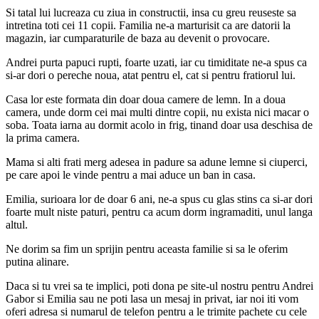
Si tatal lui lucreaza cu ziua in constructii, insa cu greu reuseste sa
intretina toti cei 11 copii. Familia ne-a marturisit ca are datorii la
magazin, iar cumparaturile de baza au devenit o provocare.
Andrei purta papuci rupti, foarte uzati, iar cu timiditate ne-a spus ca
si-ar dori o pereche noua, atat pentru el, cat si pentru fratiorul lui.
Casa lor este formata din doar doua camere de lemn. In a doua
camera, unde dorm cei mai multi dintre copii, nu exista nici macar o
soba. Toata iarna au dormit acolo in frig, tinand doar usa deschisa de
la prima camera.
Mama si alti frati merg adesea in padure sa adune lemne si ciuperci,
pe care apoi le vinde pentru a mai aduce un ban in casa.
Emilia, surioara lor de doar 6 ani, ne-a spus cu glas stins ca si-ar dori
foarte mult niste paturi, pentru ca acum dorm ingramaditi, unul langa
altul.
Ne dorim sa fim un sprijin pentru aceasta familie si sa le oferim
putina alinare.
Daca si tu vrei sa te implici, poti dona pe site-ul nostru pentru Andrei
Gabor si Emilia sau ne poti lasa un mesaj in privat, iar noi iti vom
oferi adresa si numarul de telefon pentru a le trimite pachete cu cele