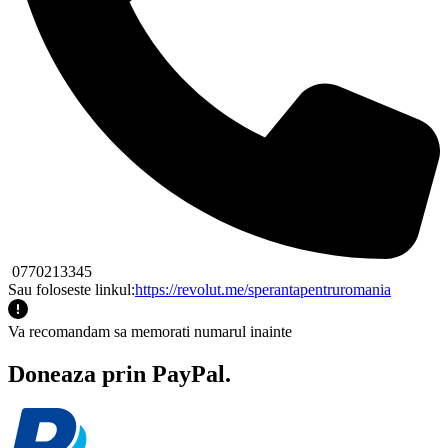
0770213345
Sau foloseste linkul:
https://revolut.me/sperantapentruromania
Va recomandam sa memorati numarul inainte
Doneaza prin PayPal.