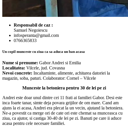
Responsabil de caz :
Samuel Negoiescu
infosperanta@gmail.com
0766365833
Un copil munceste cu ziua ca sa aduca un ban acasa
Nume si prenume:
Gabor Andrei si Emilia
Localitatea:
Vilcele, jud. Covasna
Nevoi concrete:
Incaltaminte, alimente, achitarea datoriei la
magazin, soba, paturi. Colaborator: Cornel – Vilcele
Munceste la betoniera pentru 30 de lei pe zi
Andrei este doar unul dintre cei 11 frati ai familiei Gabor. Desi este
inca foarte tanar, simte deja povara grijilor de om mare. Cand am
ajuns la ei acasa, Andrei era plecat la un vecin, ajutand la betoniera.
Ne-a povestit ca merge ori de cate ori este chemat sa munceasca cu
ziua, ca ajutor, si castiga 30-40 de lei pe zi. Banuti pe care ii aduce
acasa pentru cele necesare familiei.