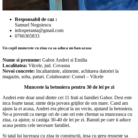
Responsabil de caz :
Samuel Negoiescu
infosperanta@gmail.com
0766365833
Un copil munceste cu ziua ca sa aduca un ban acasa
Nume si prenume:
Gabor Andrei si Emilia
Localitatea:
Vilcele, jud. Covasna
Nevoi concrete:
Incaltaminte, alimente, achitarea datoriei la
magazin, soba, paturi. Colaborator: Cornel – Vilcele
Munceste la betoniera pentru 30 de lei pe zi
Andrei este doar unul dintre cei 11 frati ai familiei Gabor. Desi este
inca foarte tanar, simte deja povara grijilor de om mare. Cand am
ajuns la ei acasa, Andrei era plecat la un vecin, ajutand la betoniera.
Ne-a povestit ca merge ori de cate ori este chemat sa munceasca cu
ziua, ca ajutor, si castiga 30-40 de lei pe zi. Banuti pe care ii aduce
acasa pentru cele necesare familiei.
Si tatal lui lucreaza cu ziua in constructii, insa cu greu reuseste sa