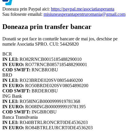
Doneaza prin Paypal aici:
https://paypal.me/asociatiasperanta
Sau foloseste emailul:
misiuneasperantapentruromania@gmail.com
Doneaza prin transfer bancar
Donatii se pot face in conturile bancare de mai jos, deschise pe
numele Asociatia SPRO. CUI: 54426820
BCR
IN LEI:
RO82RNCB0015185488290010
IN EURO:
RO77RNCB0857185488290001
COD SWIFT:
RNCBROBU
BRD
IN LEI:
RO23BRDE020SV08054460200
IN EURO:
RO50BRDE020SV08054890200
COD SWIFT:
BRDEROBU
ING Bank
IN LEI:
RO58INGB0000999919781368
IN EURO:
RO08INGB0000999919781395
COD SWIFT:
INGBROBU
Banca Transilvania
IN LEI:
RO40BTRLRONCRT0DE4536203
IN EURO:
RO84BTRLEURCRT0DE4536203