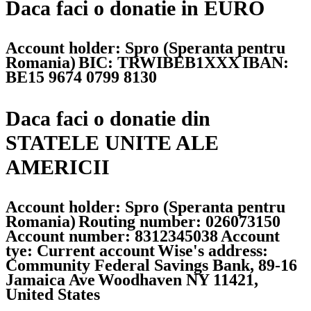
Daca faci o donatie in EURO
Account holder: Spro (Speranta pentru
Romania)
BIC: TRWIBEB1XXX
IBAN:
BE15 9674 0799 8130
Daca faci o donatie din
STATELE UNITE ALE
AMERICII
Account holder: Spro (Speranta pentru
Romania)
Routing number: 026073150
Account number: 8312345038
Account
tye: Current account
Wise's address:
Community Federal Savings Bank, 89-16
Jamaica Ave
Woodhaven NY 11421,
United States