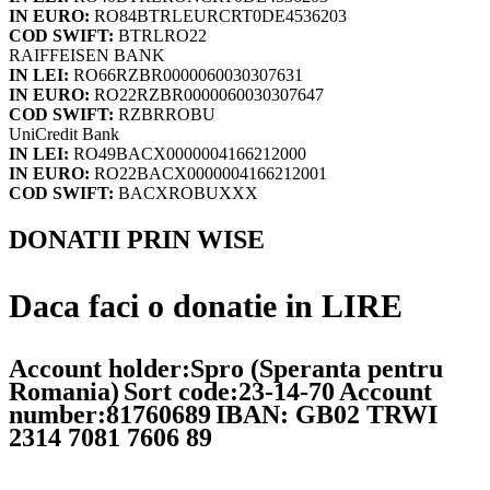
IN EURO:
RO84BTRLEURCRT0DE4536203
COD SWIFT:
BTRLRO22
RAIFFEISEN BANK
IN LEI:
RO66RZBR0000060030307631
IN EURO:
RO22RZBR0000060030307647
COD SWIFT:
RZBRROBU
UniCredit Bank
IN LEI:
RO49BACX0000004166212000
IN EURO:
RO22BACX0000004166212001
COD SWIFT:
BACXROBUXXX
DONATII PRIN WISE
Daca faci o donatie in LIRE
Account holder:Spro (Speranta pentru
Romania)
Sort code:23-14-70
Account
number:81760689
IBAN: GB02 TRWI
2314 7081 7606 89