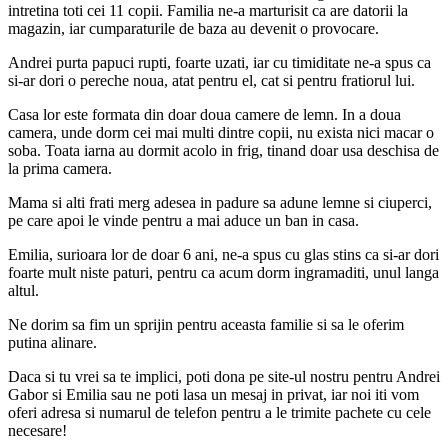
intretina toti cei 11 copii. Familia ne-a marturisit ca are datorii la
magazin, iar cumparaturile de baza au devenit o provocare.
Andrei purta papuci rupti, foarte uzati, iar cu timiditate ne-a spus ca
si-ar dori o pereche noua, atat pentru el, cat si pentru fratiorul lui.
Casa lor este formata din doar doua camere de lemn. In a doua
camera, unde dorm cei mai multi dintre copii, nu exista nici macar o
soba. Toata iarna au dormit acolo in frig, tinand doar usa deschisa de
la prima camera.
Mama si alti frati merg adesea in padure sa adune lemne si ciuperci,
pe care apoi le vinde pentru a mai aduce un ban in casa.
Emilia, surioara lor de doar 6 ani, ne-a spus cu glas stins ca si-ar dori
foarte mult niste paturi, pentru ca acum dorm ingramaditi, unul langa
altul.
Ne dorim sa fim un sprijin pentru aceasta familie si sa le oferim
putina alinare.
Daca si tu vrei sa te implici, poti dona pe site-ul nostru pentru Andrei
Gabor si Emilia sau ne poti lasa un mesaj in privat, iar noi iti vom
oferi adresa si numarul de telefon pentru a le trimite pachete cu cele
necesare!