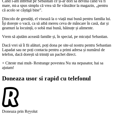
Când l-am întrebat pe Sebastian ce și-ar dori să devină când va fi
mare, mi-a spus simplu că vrea să fie vânzător la magazin, „pentru
că acolo se câștigă bine”.
Dincolo de greutăți, el visează la o viață mai bună pentru familia lui.
Își dorește o vacă, ca să aibă mereu ceva de mâncare în casă, dar și
geamuri la locuință, o sobă mai bună, hăinuțe și alimente.
Vrem să ajutăm această familie și, în special, pe micuțul Sebastian.
Dacă vrei să îi fii alături, poți dona pe site-ul nostru pentru Sebastian
Lapadat sau ne poți contacta pentru a primi adresa și numărul de
telefon, dacă dorești să trimiți un pachet direct.
+ Citeste mai mult
- Restrange povestea
Nu sta nepasator, hai sa
ajutam!
Doneaza usor si rapid cu telefonul
Doneaza prin Revolut