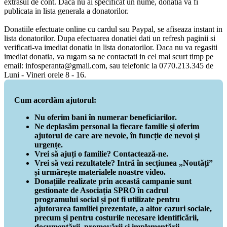
extrasul de cont. Daca nu ai specificat un nume, donatia va fi
publicata in lista generala a donatorilor.
Donatiile efectuate online cu cardul sau Paypal, se afiseaza instant in
lista donatorilor. Dupa efectuarea donatiei dati un refresh paginii si
verificati-va imediat donatia in lista donatorilor. Daca nu va regasiti
imediat donatia, va rugam sa ne contactati in cel mai scurt timp pe
email: infosperanta@gmail.com, sau telefonic la 0770.213.345 de
Luni - Vineri orele 8 - 16.
Cum acordăm ajutorul:
Nu oferim bani în numerar beneficiarilor.
Ne deplasăm personal la fiecare familie și oferim
ajutorul de care are nevoie, în funcție de nevoi și
urgențe.
Vrei să ajuți o familie? Contactează-ne.
Vrei să vezi rezultatele? Intră în secțiunea „Noutăți”
și urmărește materialele noastre video.
Donațiile realizate prin această campanie sunt
gestionate de Asociația SPRO în cadrul
programului social și pot fi utilizate pentru
ajutorarea familiei prezentate, a altor cazuri sociale,
precum și pentru costurile necesare identificării,
documentării, promovării și implementării