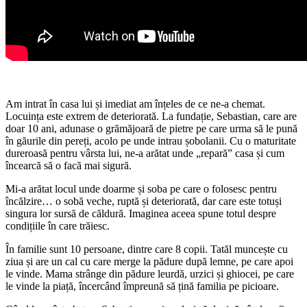
Am intrat în casa lui și imediat am înțeles de ce ne-a chemat.
Locuința este extrem de deteriorată. La fundație, Sebastian, care are
doar 10 ani, adunase o grămăjoară de pietre pe care urma să le pună
în găurile din pereți, acolo pe unde intrau șobolanii. Cu o maturitate
dureroasă pentru vârsta lui, ne-a arătat unde „repară” casa și cum
încearcă să o facă mai sigură.
Mi-a arătat locul unde doarme și soba pe care o folosesc pentru
încălzire… o sobă veche, ruptă și deteriorată, dar care este totuși
singura lor sursă de căldură. Imaginea aceea spune totul despre
condițiile în care trăiesc.
În familie sunt 10 persoane, dintre care 8 copii. Tatăl muncește cu
ziua și are un cal cu care merge la pădure după lemne, pe care apoi
le vinde. Mama strânge din pădure leurdă, urzici și ghiocei, pe care
le vinde la piață, încercând împreună să țină familia pe picioare.