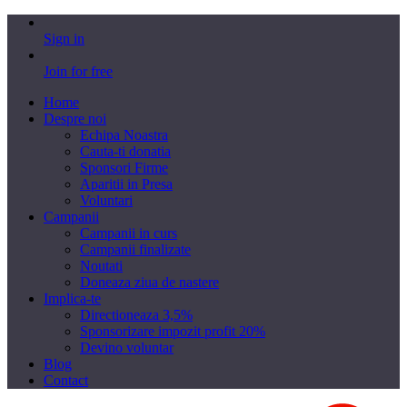
Sign in
Join for free
Home
Despre noi
Echipa Noastra
Cauta-ti donatia
Sponsori Firme
Aparitii in Presa
Voluntari
Campanii
Campanii in curs
Campanii finalizate
Noutati
Doneaza ziua de nastere
Implica-te
Directioneaza 3,5%
Sponsorizare impozit profit 20%
Devino voluntar
Blog
Contact