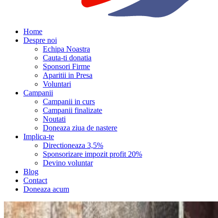
Home
Despre noi
Echipa Noastra
Cauta-ti donatia
Sponsori Firme
Aparitii in Presa
Voluntari
Campanii
Campanii in curs
Campanii finalizate
Noutati
Doneaza ziua de nastere
Implica-te
Directioneaza 3,5%
Sponsorizare impozit profit 20%
Devino voluntar
Blog
Contact
Doneaza acum