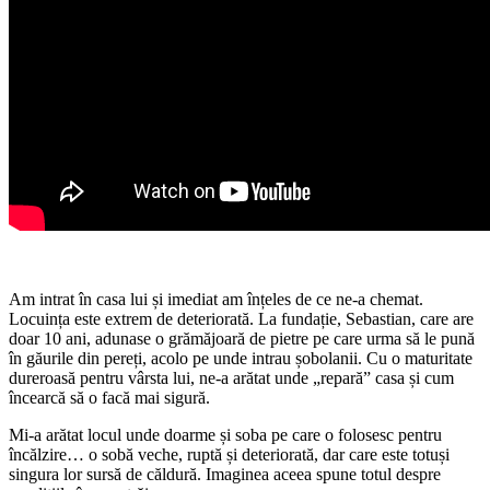
Am intrat în casa lui și imediat am înțeles de ce ne-a chemat.
Locuința este extrem de deteriorată. La fundație, Sebastian, care are
doar 10 ani, adunase o grămăjoară de pietre pe care urma să le pună
în găurile din pereți, acolo pe unde intrau șobolanii. Cu o maturitate
dureroasă pentru vârsta lui, ne-a arătat unde „repară” casa și cum
încearcă să o facă mai sigură.
Mi-a arătat locul unde doarme și soba pe care o folosesc pentru
încălzire… o sobă veche, ruptă și deteriorată, dar care este totuși
singura lor sursă de căldură. Imaginea aceea spune totul despre