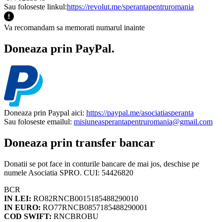
Sau foloseste linkul:
https://revolut.me/sperantapentruromania
Va recomandam sa memorati numarul inainte
Doneaza prin PayPal.
Doneaza prin Paypal aici:
https://paypal.me/asociatiasperanta
Sau foloseste emailul:
misiuneasperantapentruromania@gmail.com
Doneaza prin transfer bancar
Donatii se pot face in conturile bancare de mai jos, deschise pe
numele Asociatia SPRO. CUI: 54426820
BCR
IN LEI:
RO82RNCB0015185488290010
IN EURO:
RO77RNCB0857185488290001
COD SWIFT:
RNCBROBU