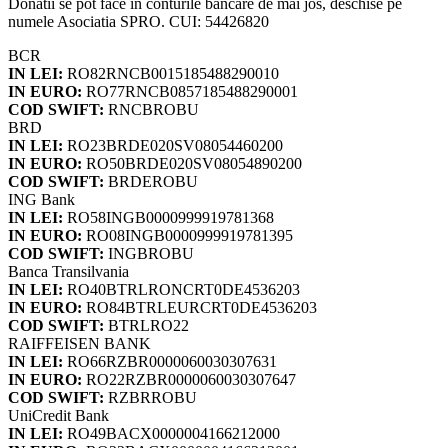
Donatii se pot face in conturile bancare de mai jos, deschise pe
numele Asociatia SPRO. CUI: 54426820
BCR
IN LEI:
RO82RNCB0015185488290010
IN EURO:
RO77RNCB0857185488290001
COD SWIFT:
RNCBROBU
BRD
IN LEI:
RO23BRDE020SV08054460200
IN EURO:
RO50BRDE020SV08054890200
COD SWIFT:
BRDEROBU
ING Bank
IN LEI:
RO58INGB0000999919781368
IN EURO:
RO08INGB0000999919781395
COD SWIFT:
INGBROBU
Banca Transilvania
IN LEI:
RO40BTRLRONCRT0DE4536203
IN EURO:
RO84BTRLEURCRT0DE4536203
COD SWIFT:
BTRLRO22
RAIFFEISEN BANK
IN LEI:
RO66RZBR0000060030307631
IN EURO:
RO22RZBR0000060030307647
COD SWIFT:
RZBRROBU
UniCredit Bank
IN LEI:
RO49BACX0000004166212000