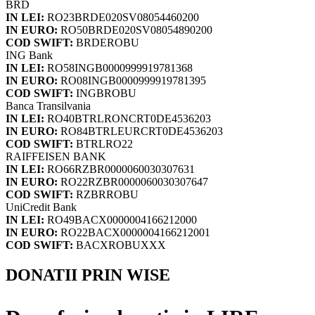
BRD
IN LEI:
RO23BRDE020SV08054460200
IN EURO:
RO50BRDE020SV08054890200
COD SWIFT:
BRDEROBU
ING Bank
IN LEI:
RO58INGB0000999919781368
IN EURO:
RO08INGB0000999919781395
COD SWIFT:
INGBROBU
Banca Transilvania
IN LEI:
RO40BTRLRONCRT0DE4536203
IN EURO:
RO84BTRLEURCRT0DE4536203
COD SWIFT:
BTRLRO22
RAIFFEISEN BANK
IN LEI:
RO66RZBR0000060030307631
IN EURO:
RO22RZBR0000060030307647
COD SWIFT:
RZBRROBU
UniCredit Bank
IN LEI:
RO49BACX0000004166212000
IN EURO:
RO22BACX0000004166212001
COD SWIFT:
BACXROBUXXX
DONATII PRIN WISE