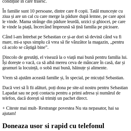
condițiile în care trăiesc.
În familie sunt 10 persoane, dintre care 8 copii. Tatăl muncește cu
ziua și are un cal cu care merge la pădure după lemne, pe care apoi
le vinde. Mama strânge din pădure leurdă, urzici și ghiocei, pe care
le vinde la piață, încercând împreună să țină familia pe picioare.
Când l-am întrebat pe Sebastian ce și-ar dori să devină când va fi
mare, mi-a spus simplu că vrea să fie vânzător la magazin, „pentru
că acolo se câștigă bine”.
Dincolo de greutăți, el visează la o viață mai bună pentru familia lui.
Își dorește o vacă, ca să aibă mereu ceva de mâncare în casă, dar și
geamuri la locuință, o sobă mai bună, hăinuțe și alimente.
Vrem să ajutăm această familie și, în special, pe micuțul Sebastian.
Dacă vrei să îi fii alături, poți dona pe site-ul nostru pentru Sebastian
Lapadat sau ne poți contacta pentru a primi adresa și numărul de
telefon, dacă dorești să trimiți un pachet direct.
+ Citeste mai mult
- Restrange povestea
Nu sta nepasator, hai sa
ajutam!
Doneaza usor si rapid cu telefonul