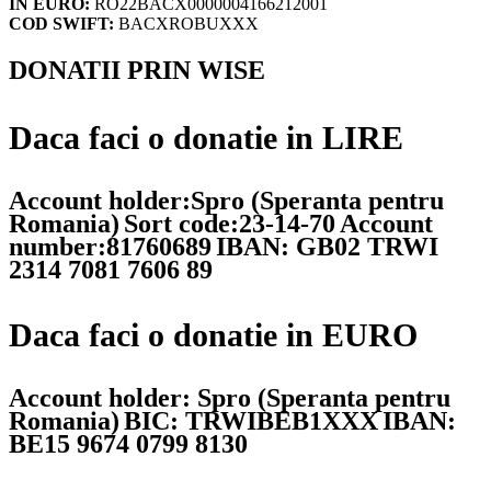
IN EURO:
RO22BACX0000004166212001
COD SWIFT:
BACXROBUXXX
DONATII PRIN WISE
Daca faci o donatie in LIRE
Account holder:Spro (Speranta pentru
Romania)
Sort code:23-14-70
Account
number:81760689
IBAN: GB02 TRWI
2314 7081 7606 89
Daca faci o donatie in EURO
Account holder: Spro (Speranta pentru
Romania)
BIC: TRWIBEB1XXX
IBAN:
BE15 9674 0799 8130