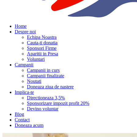
Home
Despre noi
Echipa Noastra
Cauta-ti donatia
Sponsori Firme
Aparitii in Presa
Voluntari
Campanii
Campanii in curs
Campanii finalizate
Noutati
Doneaza ziua de nastere
Implica-te
Directioneaza 3,5%
Sponsorizare impozit profit 20%
Devino voluntar
Blog
Contact
Doneaza acum