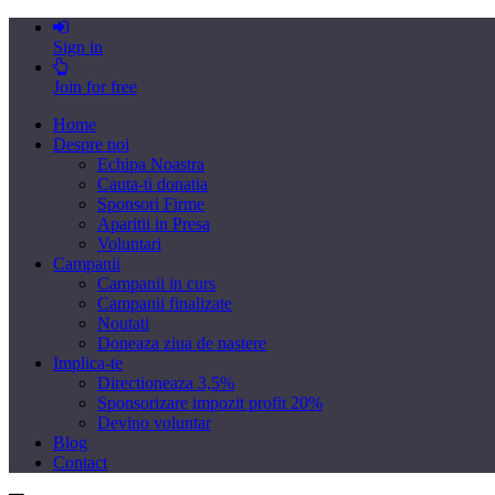
Sign in
Join for free
Home
Despre noi
Echipa Noastra
Cauta-ti donatia
Sponsori Firme
Aparitii in Presa
Voluntari
Campanii
Campanii in curs
Campanii finalizate
Noutati
Doneaza ziua de nastere
Implica-te
Directioneaza 3,5%
Sponsorizare impozit profit 20%
Devino voluntar
Blog
Contact