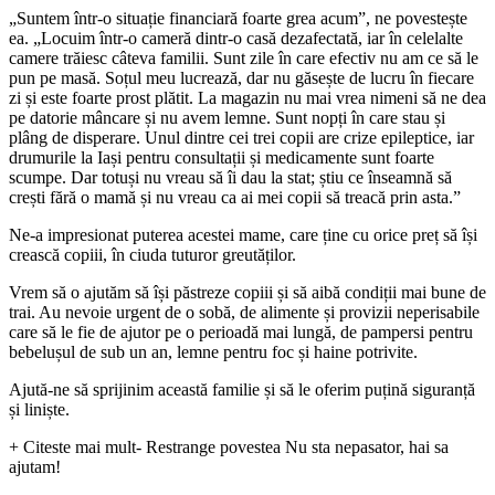
„Suntem într-o situație financiară foarte grea acum”, ne povestește
ea. „Locuim într-o cameră dintr-o casă dezafectată, iar în celelalte
camere trăiesc câteva familii. Sunt zile în care efectiv nu am ce să le
pun pe masă. Soțul meu lucrează, dar nu găsește de lucru în fiecare
zi și este foarte prost plătit. La magazin nu mai vrea nimeni să ne dea
pe datorie mâncare și nu avem lemne. Sunt nopți în care stau și
plâng de disperare. Unul dintre cei trei copii are crize epileptice, iar
drumurile la Iași pentru consultații și medicamente sunt foarte
scumpe. Dar totuși nu vreau să îi dau la stat; știu ce înseamnă să
crești fără o mamă și nu vreau ca ai mei copii să treacă prin asta.”
Ne-a impresionat puterea acestei mame, care ține cu orice preț să își
crească copiii, în ciuda tuturor greutăților.
Vrem să o ajutăm să își păstreze copiii și să aibă condiții mai bune de
trai. Au nevoie urgent de o sobă, de alimente și provizii neperisabile
care să le fie de ajutor pe o perioadă mai lungă, de pampersi pentru
bebelușul de sub un an, lemne pentru foc și haine potrivite.
Ajută-ne să sprijinim această familie și să le oferim puțină siguranță
și liniște.
+ Citeste mai mult
- Restrange povestea
Nu sta nepasator, hai sa
ajutam!