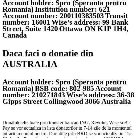
Account holder: Spro (Speranta pentru
Romania)
Institution number: 621
Account number: 200110383503
Transit
number: 16001
Wise’s address: 99 Bank
Street, Suite 1420
Ottawa ON K1P 1H4,
Canada
Daca faci o donatie din
AUSTRALIA
Account holder: Spro (Speranta pentru
Romania)
BSB code: 802-985
Account
number: 210271843
Wise’s address: 36-38
Gipps Street
Collingwood 3066 Australia
Donatiile efectuate prin transfer bancar, ING, Revolut, Wise si BT
Pay se vor actualiza in lista donatorilor in 7-14 zile de la momentul
intrarii in contul nostru. Donatiile prin BRD se vor actualiza in 15-