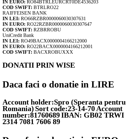
IN EURO:
RO84BTRLEURCRT0DE4536203
COD SWIFT:
BTRLRO22
RAIFFEISEN BANK
IN LEI:
RO66RZBR0000060030307631
IN EURO:
RO22RZBR0000060030307647
COD SWIFT:
RZBRROBU
UniCredit Bank
IN LEI:
RO49BACX0000004166212000
IN EURO:
RO22BACX0000004166212001
COD SWIFT:
BACXROBUXXX
DONATII PRIN WISE
Daca faci o donatie in LIRE
Account holder:Spro (Speranta pentru
Romania)
Sort code:23-14-70
Account
number:81760689
IBAN: GB02 TRWI
2314 7081 7606 89