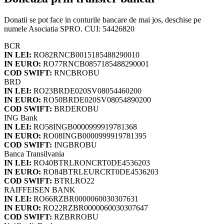
Donatii se pot face in conturile bancare de mai jos, deschise pe
numele Asociatia SPRO. CUI: 54426820
BCR
IN LEI:
RO82RNCB0015185488290010
IN EURO:
RO77RNCB0857185488290001
COD SWIFT:
RNCBROBU
BRD
IN LEI:
RO23BRDE020SV08054460200
IN EURO:
RO50BRDE020SV08054890200
COD SWIFT:
BRDEROBU
ING Bank
IN LEI:
RO58INGB0000999919781368
IN EURO:
RO08INGB0000999919781395
COD SWIFT:
INGBROBU
Banca Transilvania
IN LEI:
RO40BTRLRONCRT0DE4536203
IN EURO:
RO84BTRLEURCRT0DE4536203
COD SWIFT:
BTRLRO22
RAIFFEISEN BANK
IN LEI:
RO66RZBR0000060030307631
IN EURO:
RO22RZBR0000060030307647
COD SWIFT:
RZBRROBU