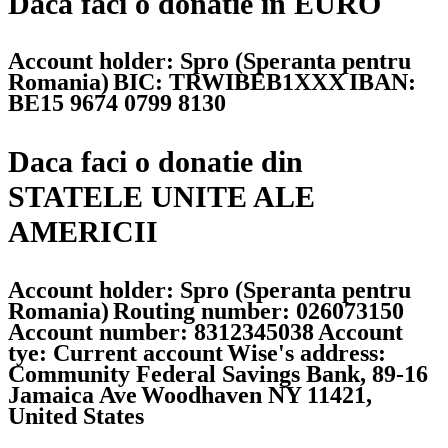
Daca faci o donatie in EURO
Account holder: Spro (Speranta pentru
Romania)
BIC: TRWIBEB1XXX
IBAN:
BE15 9674 0799 8130
Daca faci o donatie din
STATELE UNITE ALE
AMERICII
Account holder: Spro (Speranta pentru
Romania)
Routing number: 026073150
Account number: 8312345038
Account
tye: Current account
Wise's address:
Community Federal Savings Bank, 89-16
Jamaica Ave
Woodhaven NY 11421,
United States