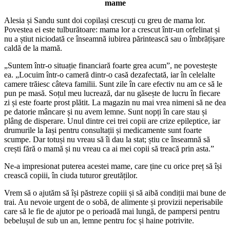
mame
Alesia și Sandu sunt doi copilași crescuți cu greu de mama lor.
Povestea ei este tulburătoare: mama lor a crescut într-un orfelinat și
nu a știut niciodată ce înseamnă iubirea părintească sau o îmbrățișare
caldă de la mamă.
„Suntem într-o situație financiară foarte grea acum”, ne povestește
ea. „Locuim într-o cameră dintr-o casă dezafectată, iar în celelalte
camere trăiesc câteva familii. Sunt zile în care efectiv nu am ce să le
pun pe masă. Soțul meu lucrează, dar nu găsește de lucru în fiecare
zi și este foarte prost plătit. La magazin nu mai vrea nimeni să ne dea
pe datorie mâncare și nu avem lemne. Sunt nopți în care stau și
plâng de disperare. Unul dintre cei trei copii are crize epileptice, iar
drumurile la Iași pentru consultații și medicamente sunt foarte
scumpe. Dar totuși nu vreau să îi dau la stat; știu ce înseamnă să
crești fără o mamă și nu vreau ca ai mei copii să treacă prin asta.”
Ne-a impresionat puterea acestei mame, care ține cu orice preț să își
crească copiii, în ciuda tuturor greutăților.
Vrem să o ajutăm să își păstreze copiii și să aibă condiții mai bune de
trai. Au nevoie urgent de o sobă, de alimente și provizii neperisabile
care să le fie de ajutor pe o perioadă mai lungă, de pampersi pentru
bebelușul de sub un an, lemne pentru foc și haine potrivite.