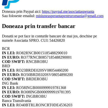
Doneaza prin Paypal aici:
https://paypal.me/asociatiasperanta
Sau foloseste emailul:
misiuneasperantapentruromania@gmail.com
Doneaza prin transfer bancar
Donatii se pot face in conturile bancare de mai jos, deschise pe
numele Asociatia SPRO. CUI: 54426820
BCR
IN LEI:
RO82RNCB0015185488290010
IN EURO:
RO77RNCB0857185488290001
COD SWIFT:
RNCBROBU
BRD
IN LEI:
RO23BRDE020SV08054460200
IN EURO:
RO50BRDE020SV08054890200
COD SWIFT:
BRDEROBU
ING Bank
IN LEI:
RO58INGB0000999919781368
IN EURO:
RO08INGB0000999919781395
COD SWIFT:
INGBROBU
Banca Transilvania
IN LEI:
RO40BTRLRONCRT0DE4536203