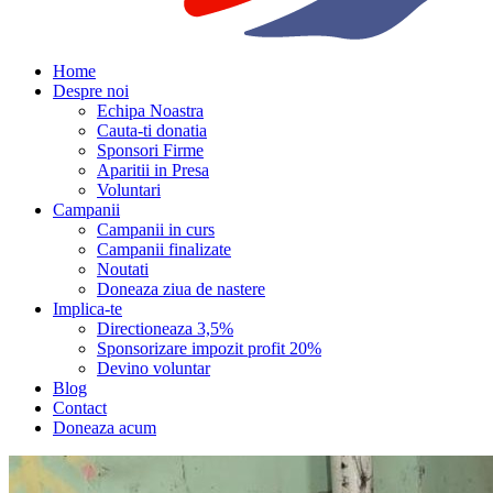
Home
Despre noi
Echipa Noastra
Cauta-ti donatia
Sponsori Firme
Aparitii in Presa
Voluntari
Campanii
Campanii in curs
Campanii finalizate
Noutati
Doneaza ziua de nastere
Implica-te
Directioneaza 3,5%
Sponsorizare impozit profit 20%
Devino voluntar
Blog
Contact
Doneaza acum