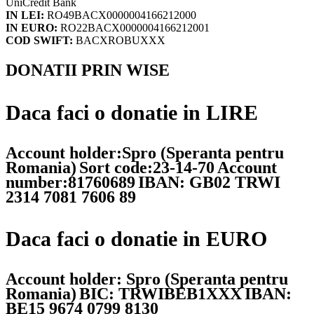
UniCredit Bank
IN LEI:
RO49BACX0000004166212000
IN EURO:
RO22BACX0000004166212001
COD SWIFT:
BACXROBUXXX
DONATII PRIN WISE
Daca faci o donatie in LIRE
Account holder:Spro (Speranta pentru
Romania)
Sort code:23-14-70
Account
number:81760689
IBAN: GB02 TRWI
2314 7081 7606 89
Daca faci o donatie in EURO
Account holder: Spro (Speranta pentru
Romania)
BIC: TRWIBEB1XXX
IBAN:
BE15 9674 0799 8130