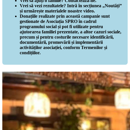
Vrei să ajuți o familie? Contactează-ne.
Vrei să vezi rezultatele? Intră în secțiunea „Noutăți”
și urmărește materialele noastre video.
Donațiile realizate prin această campanie sunt
gestionate de Asociația SPRO în cadrul
programului social și pot fi utilizate pentru
ajutorarea familiei prezentate, a altor cazuri sociale,
precum și pentru costurile necesare identificării,
documentării, promovării și implementării
activităților asociației, conform Termenilor și
condițiilor.