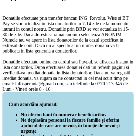
Donatiile efectuate prin transfer bancar, ING, Revolut, Wise si BT
Pay se vor actualiza in lista donatorilor in 7-14 zile de la momentul
intrarii in contul nostru. Donatiile prin BRD se vor actualiza in 15-
30 de zile. Daca doresti sa ramai anonim selecteaza ANONIM.
Numele tau va apare in lista donatorilor de la cazul specificat in
extrasul de cont. Daca nu ai specificat un nume, donatia va fi
publicata in lista generala a donatorilor.
Donatiile efectuate online cu cardul sau Paypal, se afiseaza instant in
lista donatorilor. Dupa efectuarea donatiei dati un refresh paginii si
verificati-va imediat donatia in lista donatorilor. Daca nu va regasiti
imediat donatia, va rugam sa ne contactati in cel mai scurt timp pe
email: infosperanta@gmail.com, sau telefonic la 0770.213.345 de
Luni - Vineri orele 8 - 16.
Cum acordăm ajutorul:
Nu oferim bani în numerar beneficiarilor.
Ne deplasăm personal la fiecare familie și oferim
ajutorul de care are nevoie, în funcție de nevoi și
urgențe.