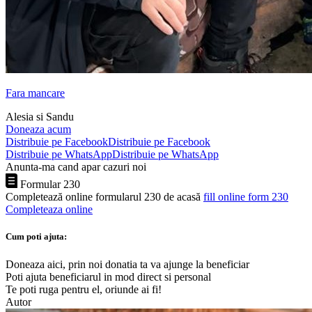
Fara mancare
Alesia si Sandu
Doneaza acum
Distribuie pe Facebook
Distribuie pe Facebook
Distribuie pe WhatsApp
Distribuie pe WhatsApp
Anunta-ma cand apar cazuri noi
Formular 230
Completează online formularul 230 de acasă
fill online form 230
Completeaza online
Cum poti ajuta:
Doneaza aici, prin noi donatia ta va ajunge la beneficiar
Poti ajuta beneficiarul in mod direct si personal
Te poti ruga pentru el, oriunde ai fi!
Autor