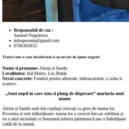
Responsabil de caz :
Samuel Negoiescu
infosperanta@gmail.com
0766365833
Traiesc intr-o casa dezafectata si au nevoie de ajutor urgent!
Nume si prenume:
Alesia si Sandu
Localitatea:
Jud.Mures, Loc.Balda
Nevoi concrete:
Fonduri pentru alimente, imbracaminte, o soba si
scutece.
„Sunt nopti in care stau si plang de disperare” marturia unei
mame
Alesia și Sandu sunt doi copilași crescuți cu greu de mama lor.
Povestea ei este tulburătoare: mama lor a crescut într-un orfelinat și
nu a știut niciodată ce înseamnă iubirea părintească sau o îmbrățișare
caldă de la mamă.