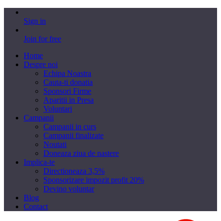
Sign in
Join for free
Home
Despre noi
Echipa Noastra
Cauta-ti donatia
Sponsori Firme
Aparitii in Presa
Voluntari
Campanii
Campanii in curs
Campanii finalizate
Noutati
Doneaza ziua de nastere
Implica-te
Directioneaza 3,5%
Sponsorizare impozit profit 20%
Devino voluntar
Blog
Contact