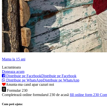
Mama la 15 ani
Lacramioara
Doneaza acum
Distribuie pe Facebook
Distribuie pe Facebook
Distribuie pe WhatsApp
Distribuie pe WhatsApp
Anunta-ma cand apar cazuri noi
Formular 230
Completează online formularul 230 de acasă
fill online form 230
Comp
Cum poti ajuta: