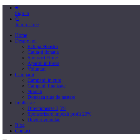
Sign in
Join for free
Home
Despre noi
Echipa Noastra
Cauta-ti donatia
Sponsori Firme
Aparitii in Presa
Voluntari
Campanii
Campanii in curs
Campanii finalizate
Noutati
Doneaza ziua de nastere
Implica-te
Directioneaza 3,5%
Sponsorizare impozit profit 20%
Devino voluntar
Blog
Contact