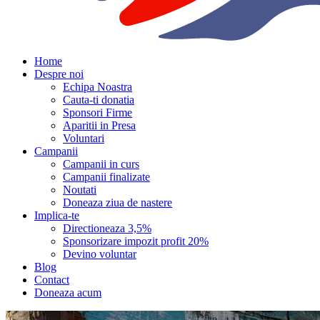
Home
Despre noi
Echipa Noastra
Cauta-ti donatia
Sponsori Firme
Aparitii in Presa
Voluntari
Campanii
Campanii in curs
Campanii finalizate
Noutati
Doneaza ziua de nastere
Implica-te
Directioneaza 3,5%
Sponsorizare impozit profit 20%
Devino voluntar
Blog
Contact
Doneaza acum