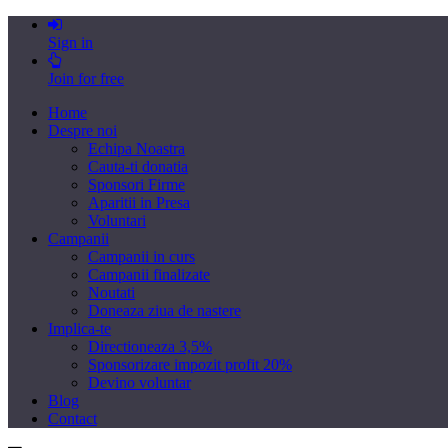
Sign in
Join for free
Home
Despre noi
Echipa Noastra
Cauta-ti donatia
Sponsori Firme
Aparitii in Presa
Voluntari
Campanii
Campanii in curs
Campanii finalizate
Noutati
Doneaza ziua de nastere
Implica-te
Directioneaza 3,5%
Sponsorizare impozit profit 20%
Devino voluntar
Blog
Contact