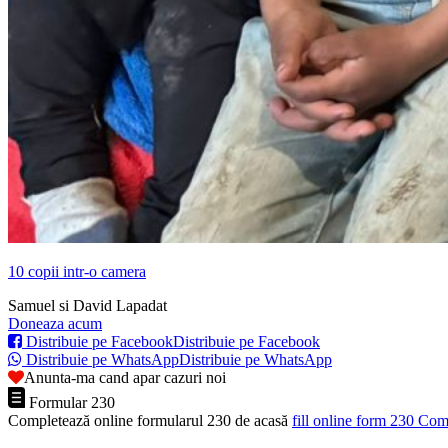
10 copii intr-o camera
Samuel si David Lapadat
Doneaza acum
Distribuie pe Facebook
Distribuie pe Facebook
Distribuie pe WhatsApp
Distribuie pe WhatsApp
Anunta-ma cand apar cazuri noi
Formular 230
Completează online formularul 230 de acasă
fill online form 230
Comp