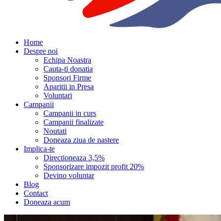
Home
Despre noi
Echipa Noastra
Cauta-ti donatia
Sponsori Firme
Aparitii in Presa
Voluntari
Campanii
Campanii in curs
Campanii finalizate
Noutati
Doneaza ziua de nastere
Implica-te
Directioneaza 3,5%
Sponsorizare impozit profit 20%
Devino voluntar
Blog
Contact
Doneaza acum