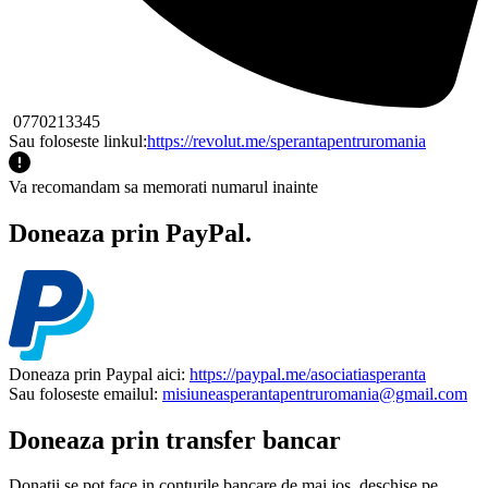
0770213345
Sau foloseste linkul:
https://revolut.me/sperantapentruromania
Va recomandam sa memorati numarul inainte
Doneaza prin PayPal.
Doneaza prin Paypal aici:
https://paypal.me/asociatiasperanta
Sau foloseste emailul:
misiuneasperantapentruromania@gmail.com
Doneaza prin transfer bancar
Donatii se pot face in conturile bancare de mai jos, deschise pe