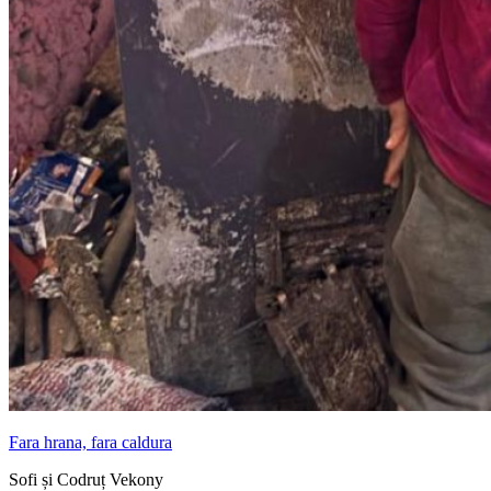
Fara hrana, fara caldura
Sofi și Codruț Vekony