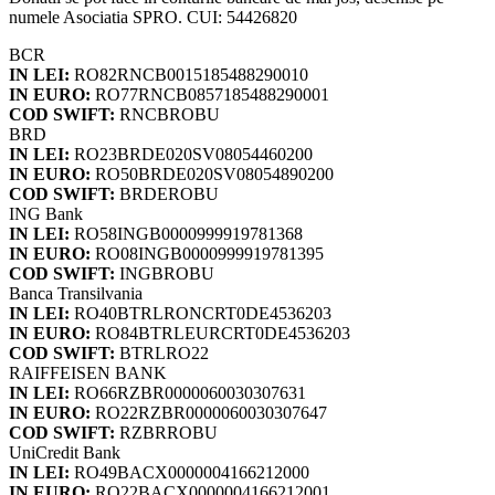
numele Asociatia SPRO. CUI: 54426820
BCR
IN LEI:
RO82RNCB0015185488290010
IN EURO:
RO77RNCB0857185488290001
COD SWIFT:
RNCBROBU
BRD
IN LEI:
RO23BRDE020SV08054460200
IN EURO:
RO50BRDE020SV08054890200
COD SWIFT:
BRDEROBU
ING Bank
IN LEI:
RO58INGB0000999919781368
IN EURO:
RO08INGB0000999919781395
COD SWIFT:
INGBROBU
Banca Transilvania
IN LEI:
RO40BTRLRONCRT0DE4536203
IN EURO:
RO84BTRLEURCRT0DE4536203
COD SWIFT:
BTRLRO22
RAIFFEISEN BANK
IN LEI:
RO66RZBR0000060030307631
IN EURO:
RO22RZBR0000060030307647
COD SWIFT:
RZBRROBU
UniCredit Bank
IN LEI:
RO49BACX0000004166212000
IN EURO:
RO22BACX0000004166212001