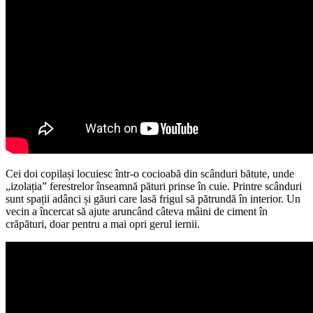
Cei doi copilași locuiesc într-o cocioabă din scânduri bătute, unde
„izolația” ferestrelor înseamnă pături prinse în cuie. Printre scânduri
sunt spații adânci și găuri care lasă frigul să pătrundă în interior. Un
vecin a încercat să ajute aruncând câteva mâini de ciment în
crăpături, doar pentru a mai opri gerul iernii.