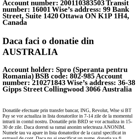
Account number: 200110383503
Transit
number: 16001
Wise’s address: 99 Bank
Street, Suite 1420
Ottawa ON K1P 1H4,
Canada
Daca faci o donatie din
AUSTRALIA
Account holder: Spro (Speranta pentru
Romania)
BSB code: 802-985
Account
number: 210271843
Wise’s address: 36-38
Gipps Street
Collingwood 3066 Australia
Donatiile efectuate prin transfer bancar, ING, Revolut, Wise si BT
Pay se vor actualiza in lista donatorilor in 7-14 zile de la momentul
intrarii in contul nostru. Donatiile prin BRD se vor actualiza in 15-
30 de zile. Daca doresti sa ramai anonim selecteaza ANONIM.
Numele tau va apare in lista donatorilor de la cazul specificat in
extrasul de cont. Daca nu ai specificat un nume, donatia va fi