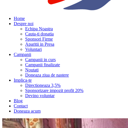
Home
Despre noi
Echipa Noastra
Cauta-ti donatia
Sponsori Firme
Aparitii in Presa
Voluntari
Campanii
Campanii in curs
Campanii finalizate
Noutati
Doneaza ziua de nastere
Implica-te
Directioneaza 3,5%
Sponsorizare impozit profit 20%
Devino voluntar
Blog
Contact
Doneaza acum