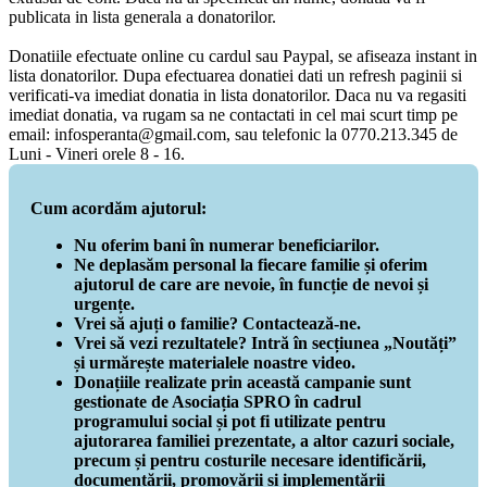
publicata in lista generala a donatorilor.
Donatiile efectuate online cu cardul sau Paypal, se afiseaza instant in
lista donatorilor. Dupa efectuarea donatiei dati un refresh paginii si
verificati-va imediat donatia in lista donatorilor. Daca nu va regasiti
imediat donatia, va rugam sa ne contactati in cel mai scurt timp pe
email: infosperanta@gmail.com, sau telefonic la 0770.213.345 de
Luni - Vineri orele 8 - 16.
Cum acordăm ajutorul:
Nu oferim bani în numerar beneficiarilor.
Ne deplasăm personal la fiecare familie și oferim
ajutorul de care are nevoie, în funcție de nevoi și
urgențe.
Vrei să ajuți o familie? Contactează-ne.
Vrei să vezi rezultatele? Intră în secțiunea „Noutăți”
și urmărește materialele noastre video.
Donațiile realizate prin această campanie sunt
gestionate de Asociația SPRO în cadrul
programului social și pot fi utilizate pentru
ajutorarea familiei prezentate, a altor cazuri sociale,
precum și pentru costurile necesare identificării,
documentării, promovării și implementării