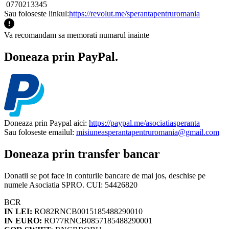
0770213345
Sau foloseste linkul:
https://revolut.me/sperantapentruromania
Va recomandam sa memorati numarul inainte
Doneaza prin PayPal.
Doneaza prin Paypal aici:
https://paypal.me/asociatiasperanta
Sau foloseste emailul:
misiuneasperantapentruromania@gmail.com
Doneaza prin transfer bancar
Donatii se pot face in conturile bancare de mai jos, deschise pe
numele Asociatia SPRO. CUI: 54426820
BCR
IN LEI:
RO82RNCB0015185488290010
IN EURO:
RO77RNCB0857185488290001