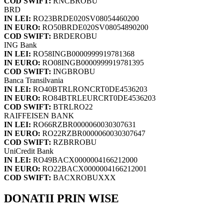
COD SWIFT:
RNCBROBU
BRD
IN LEI:
RO23BRDE020SV08054460200
IN EURO:
RO50BRDE020SV08054890200
COD SWIFT:
BRDEROBU
ING Bank
IN LEI:
RO58INGB0000999919781368
IN EURO:
RO08INGB0000999919781395
COD SWIFT:
INGBROBU
Banca Transilvania
IN LEI:
RO40BTRLRONCRT0DE4536203
IN EURO:
RO84BTRLEURCRT0DE4536203
COD SWIFT:
BTRLRO22
RAIFFEISEN BANK
IN LEI:
RO66RZBR0000060030307631
IN EURO:
RO22RZBR0000060030307647
COD SWIFT:
RZBRROBU
UniCredit Bank
IN LEI:
RO49BACX0000004166212000
IN EURO:
RO22BACX0000004166212001
COD SWIFT:
BACXROBUXXX
DONATII PRIN WISE