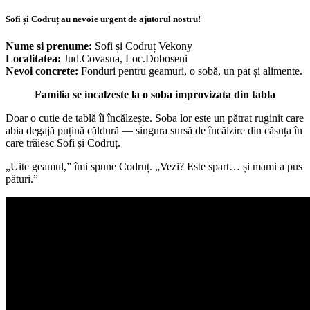
Sofi și Codruț au nevoie urgent de ajutorul nostru!
Nume si prenume:
Sofi și Codruț Vekony
Localitatea:
Jud.Covasna, Loc.Doboseni
Nevoi concrete:
Fonduri pentru geamuri, o sobă, un pat și alimente.
Familia se incalzeste la o soba improvizata din tabla
Doar o cutie de tablă îi încălzește. Soba lor este un pătrat ruginit care
abia degajă puțină căldură — singura sursă de încălzire din căsuța în
care trăiesc Sofi și Codruț.
„Uite geamul,” îmi spune Codruț. „Vezi? Este spart… și mami a pus
pături.”