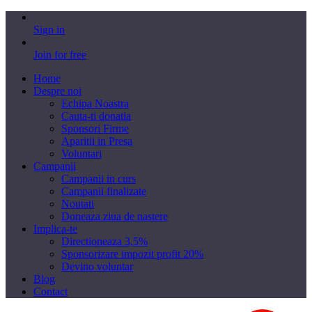
Sign in
Join for free
Home
Despre noi
Echipa Noastra
Cauta-ti donatia
Sponsori Firme
Aparitii in Presa
Voluntari
Campanii
Campanii in curs
Campanii finalizate
Noutati
Doneaza ziua de nastere
Implica-te
Directioneaza 3,5%
Sponsorizare impozit profit 20%
Devino voluntar
Blog
Contact