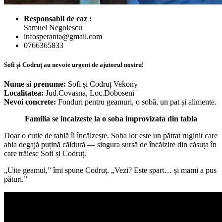
Responsabil de caz :
Samuel Negoiescu
infosperanta@gmail.com
0766365833
Sofi și Codruț au nevoie urgent de ajutorul nostru!
Nume si prenume:
Sofi și Codruț Vekony
Localitatea:
Jud.Covasna, Loc.Doboseni
Nevoi concrete:
Fonduri pentru geamuri, o sobă, un pat și alimente.
Familia se incalzeste la o soba improvizata din tabla
Doar o cutie de tablă îi încălzește. Soba lor este un pătrat ruginit care
abia degajă puțină căldură — singura sursă de încălzire din căsuța în
care trăiesc Sofi și Codruț.
„Uite geamul,” îmi spune Codruț. „Vezi? Este spart… și mami a pus
pături.”