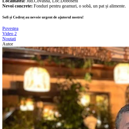
Localitatea:
Jud.Covasna, Loc.Doboseni
Nevoi concrete:
Fonduri pentru geamuri, o sobă, un pat și alimente.
Sofi și Codruț au nevoie urgent de ajutorul nostru!
Povestea
Video
2
Noutati
Autor