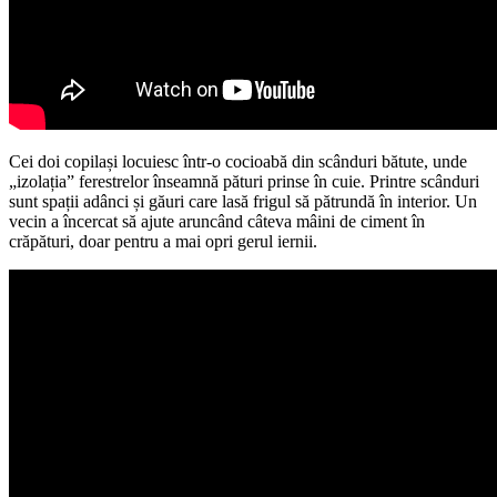
Cei doi copilași locuiesc într-o cocioabă din scânduri bătute, unde
„izolația” ferestrelor înseamnă pături prinse în cuie. Printre scânduri
sunt spații adânci și găuri care lasă frigul să pătrundă în interior. Un
vecin a încercat să ajute aruncând câteva mâini de ciment în
crăpături, doar pentru a mai opri gerul iernii.